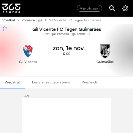
Mijn uitslagen
Voetbal
Primeira Liga
Gil Vicente FC Tegen Guimarães
Gil Vicente FC Tegen Guimarães
Portugal, Primeira Liga, ronde 10
zon, 1e nov.
17:00
Gil Vicente
Guimarães
Wedstrijd
Laatste resultaten team
Vergleich
Ad