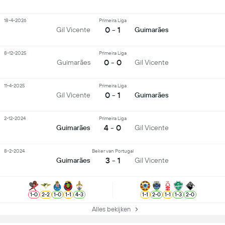
18-4-2026
Primeira Liga
0 - 1
Gil Vicente
Guimarães
8-12-2025
Primeira Liga
0 - 0
Guimarães
Gil Vicente
11-4-2025
Primeira Liga
0 - 1
Gil Vicente
Guimarães
2-12-2024
Primeira Liga
4 - 0
Guimarães
Gil Vicente
8-2-2024
Beker van Portugal
3 - 1
Guimarães
Gil Vicente
1
-
0
2
-
2
1
-
0
1
-
1
4
-
3
1
-
1
2
-
0
1
-
1
1
-
3
2
-
0
Alles bekijken