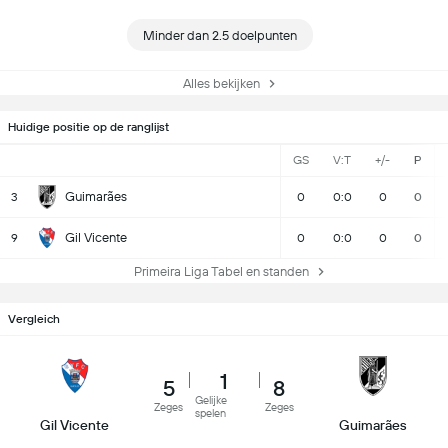
Minder dan 2.5 doelpunten
Alles bekijken
Huidige positie op de ranglijst
GS
V:T
+/-
P
Guimarães
3
0
0:0
0
0
Gil Vicente
9
0
0:0
0
0
Primeira Liga Tabel en standen
Vergleich
1
5
8
Gelijke
Zeges
Zeges
spelen
Gil Vicente
Guimarães