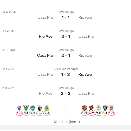
16-5-2026
Primeira Liga
1 - 1
Casa Pia
Rio Ave
4-1-2026
Primeira Liga
3 - 1
Rio Ave
Casa Pia
29-3-2025
Primeira Liga
2 - 1
Casa Pia
Rio Ave
12-1-2025
Beker van Portugal
1 - 3
Casa Pia
Rio Ave
2-11-2024
Primeira Liga
2 - 2
Rio Ave
Casa Pia
1
-
0
3
-
1
2
-
2
0
-
3
2
-
1
1
-
0
6
-
2
2
-
0
1
-
1
1
-
0
Alles bekijken