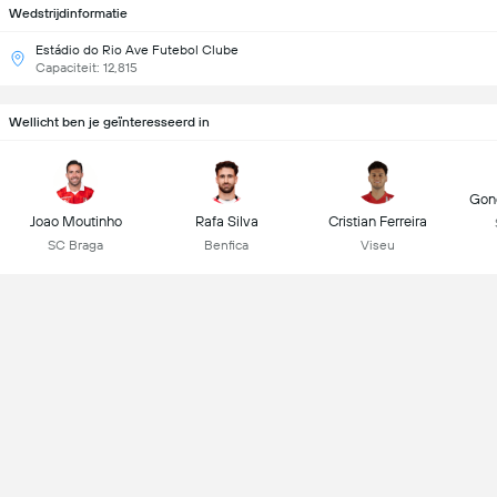
Wedstrijdinformatie
Estádio do Rio Ave Futebol Clube
Capaciteit: 12,815
Wellicht ben je geïnteresseerd in
Gonç
Joao Moutinho
Rafa Silva
Cristian Ferreira
SC Braga
Benfica
Viseu