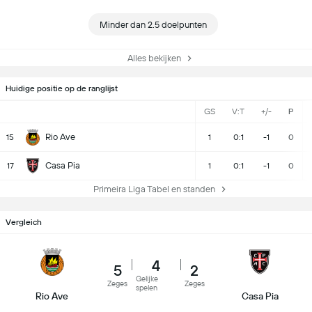
Minder dan 2.5 doelpunten
Alles bekijken
Huidige positie op de ranglijst
GS
V:T
+/-
P
Rio Ave
15
1
0:1
-1
0
Casa Pia
17
1
0:1
-1
0
Primeira Liga Tabel en standen
Vergleich
4
5
2
Gelijke
Zeges
Zeges
spelen
Rio Ave
Casa Pia