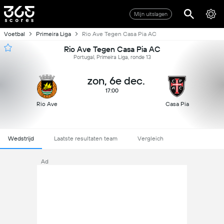
Mijn uitslagen
Voetbal
Primeira Liga
Rio Ave Tegen Casa Pia AC
Rio Ave Tegen Casa Pia AC
Portugal, Primeira Liga, ronde 13
zon, 6e dec.
17:00
Rio Ave
Casa Pia
Wedstrijd
Laatste resultaten team
Vergleich
Ad