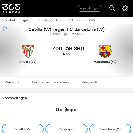
Mijn uitslagen
Voetbal
Liga F
Sevilla (W) Tegen FC Barcelona (W)
Sevilla (W) Tegen FC Barcelona (W)
Spanje, Liga F, ronde 2
zon, 6e sep.
17:00
Sevilla (W)
Barcelona (W)
Wedstrijd
Laatste resultaten team
Vergleich
Voorspellingen
Gelijkspel
Sevilla (W)
Gelijkspel
Barcelona (W)