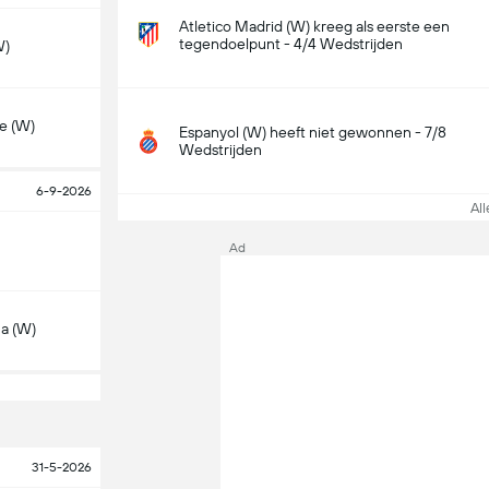
Atletico Madrid (W) kreeg als eerste een
tegendoelpunt - 4/4 Wedstrijden
W)
e (W)
Espanyol (W) heeft niet gewonnen - 7/8
Wedstrijden
6-9-2026
Alle
Ad
na (W)
31-5-2026