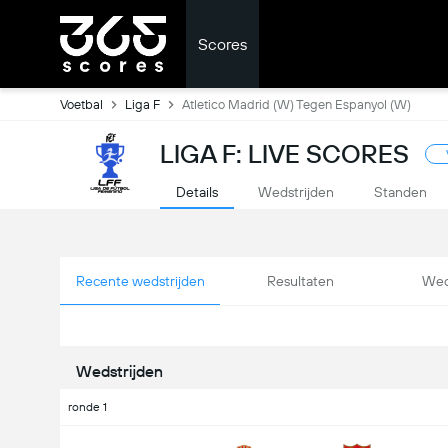
Scores
Voetbal
Liga F
Atletico Madrid (W) Tegen Espanyol (W)
LIGA F: LIVE SCORES
Details
Wedstrijden
Standen
Recente wedstrijden
Resultaten
Wed
Wedstrijden
ronde 1