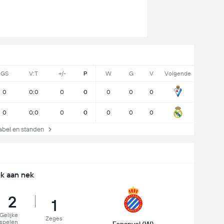
GS
V:T
+/-
P
W
G
V
Volgende
0
0:0
0
0
0
0
0
0
0:0
0
0
0
0
0
bel en standen
k aan nek
2
1
Gelijke
Zeges
spelen