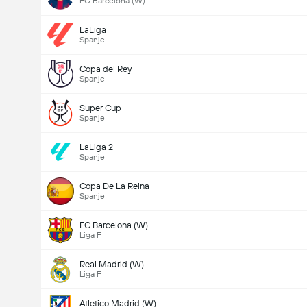
FC Barcelona (W)
LaLiga
Spanje
Copa del Rey
Spanje
Super Cup
Spanje
LaLiga 2
Spanje
Copa De La Reina
Spanje
FC Barcelona (W)
Liga F
Real Madrid (W)
Liga F
Atletico Madrid (W)