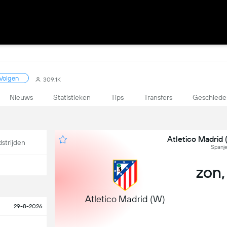
Volgen
309.1K
Nieuws
Statistieken
Tips
Transfers
Geschiede
Atletico Madrid
strijden
Spanje
zon,
Atletico Madrid (W)
29-8-2026