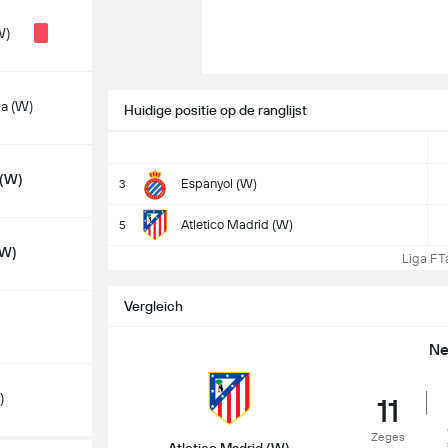
W)
na (W)
Huidige positie op de ranglijst
 (W)
Espanyol (W)
3
Atletico Madrid (W)
5
(W)
Liga F Ta
Vergleich
Ne
)
11
Zeges