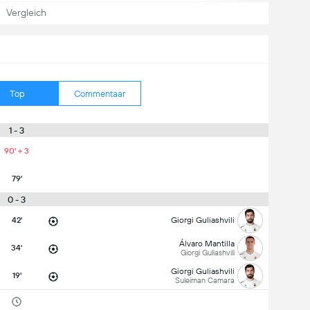
Vergleich
Top
Commentaar
1 - 3
90' + 3
79'
0 - 3
42'
Giorgi Guliashvili
Álvaro Mantilla
34'
Giorgi Guliashvili
Giorgi Guliashvili
19'
Suleiman Camara