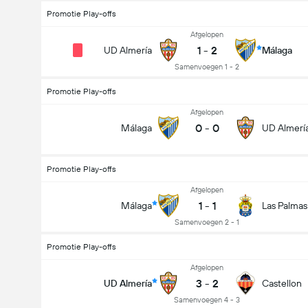
Promotie Play-offs
Afgelopen
1
-
2
UD Almería
Málaga
Samenvoegen 1 - 2
Promotie Play-offs
Afgelopen
0
-
0
Málaga
UD Almerí
Promotie Play-offs
Afgelopen
1
-
1
Málaga
Las Palmas
Samenvoegen 2 - 1
Promotie Play-offs
Afgelopen
3
-
2
UD Almería
Castellon
Samenvoegen 4 - 3