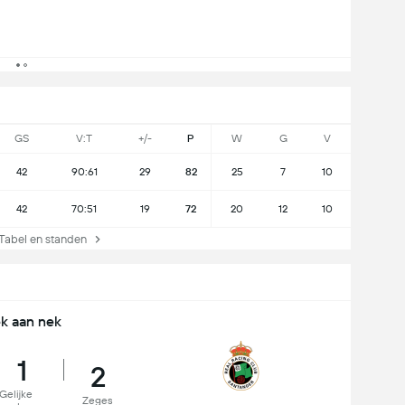
GS
V:T
+/-
P
W
G
V
42
90:61
29
82
25
7
10
42
70:51
19
72
20
12
10
abel en standen
k aan nek
1
2
Gelijke
Zeges