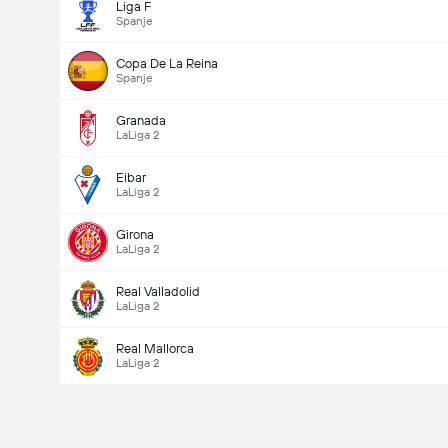
Liga F
Spanje
Copa De La Reina
Spanje
Granada
LaLiga 2
Eibar
LaLiga 2
Girona
LaLiga 2
Real Valladolid
LaLiga 2
Real Mallorca
LaLiga 2