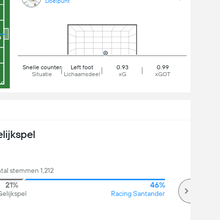
Doelpunt
Snelle counter
Left foot
0.93
0.99
Situatie
Lichaamsdeel
xG
xGOT
lijkspel
ntal stemmen 1,212
21%
46%
elijkspel
Racing Santander