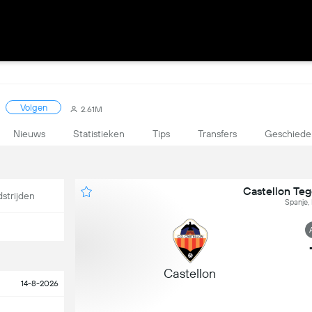
Volgen
2.61M
Nieuws
Statistieken
Tips
Transfers
Geschiede
Castellon Te
strijden
Spanje, 
Castellon
14-8-2026