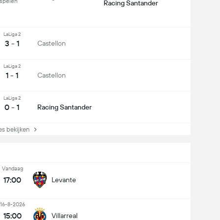
spelen
Racing Santander
LaLiga 2
3 - 1
Castellon
LaLiga 2
1 - 1
Castellon
LaLiga 2
0 - 1
Racing Santander
s bekijken
Vandaag
17:00
Levante
16-8-2026
15:00
Villarreal