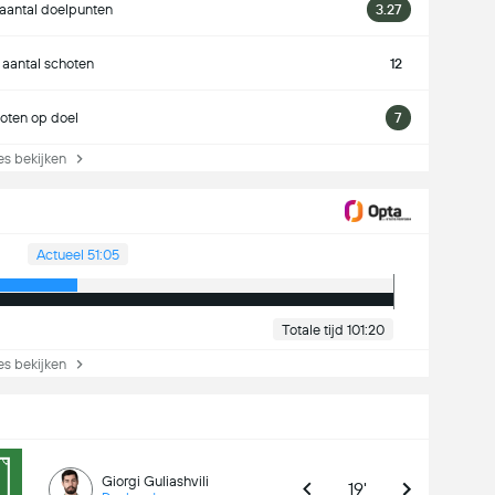
aantal doelpunten
3.27
 aantal schoten
12
oten op doel
7
s bekijken
Actueel 51:05
Totale tijd 101:20
s bekijken
Giorgi Guliashvili
19'