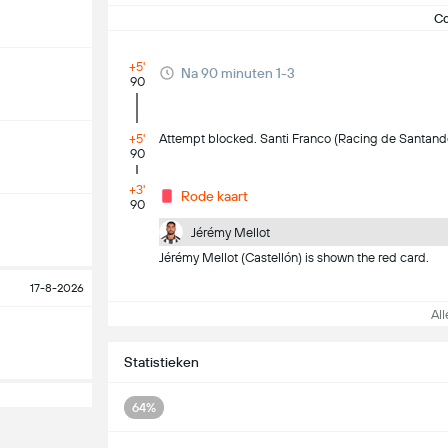
C
+5'
Na 90 minuten 1-3
90
+5'
Attempt blocked. Santi Franco (Racing de Santander)
90
+3'
Rode kaart
90
Jérémy Mellot
Jérémy Mellot (Castellón) is shown the red card.
17-8-2026
Alle
Statistieken
64%