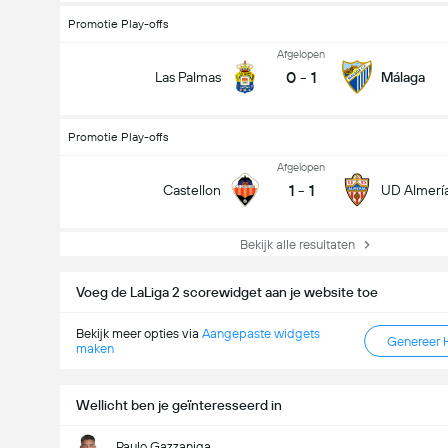
Promotie Play-offs
Afgelopen
0
-
1
Las Palmas
Málaga
Promotie Play-offs
Afgelopen
1
-
1
Castellon
UD Almerí
Bekijk alle resultaten
Doelpunten - Meer dan/minder dan (2.5)
Voeg de LaLiga 2 scorewidget aan je website toe
Bekijk meer opties via
Aangepaste widgets
Genereer 
maken
Wellicht ben je geïnteresseerd in
Paulo Gazzaniga