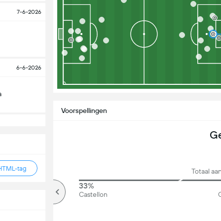
7-6-2026
6-6-2026
a
Voorspellingen
Ge
HTML-tag
Totaal aa
79%
33%
Meer dan
Castellon
G