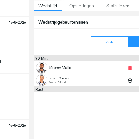
Wedstrijd
Opstellingen
Statistieken
Wedstrijdgebeurtenissen
15-8-2026
Alle
90 Min.
 B
Jérémy Mellot
Israel Suero
Awer Mabil
Rust
16-8-2026