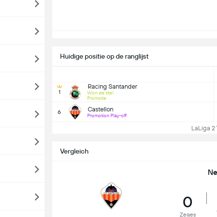
Huidige positie op de ranglijst
Racing Santander
1
Won de titel
Promotie
Castellon
6
Promotion Play-off
LaLiga 2 T
Vergleich
Ne
0
Zeges