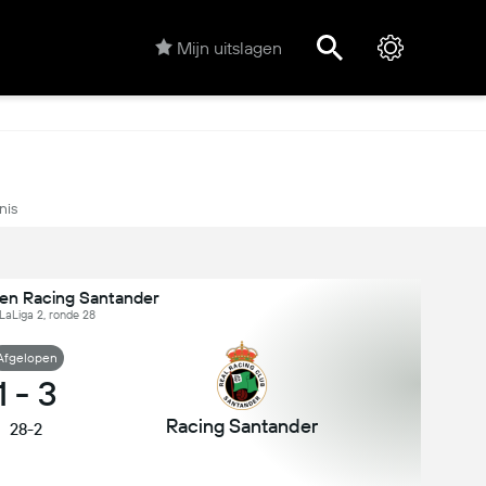
Mijn uitslagen
nis
gen Racing Santander
LaLiga 2, ronde 28
Afgelopen
1
-
3
Racing Santander
28-2