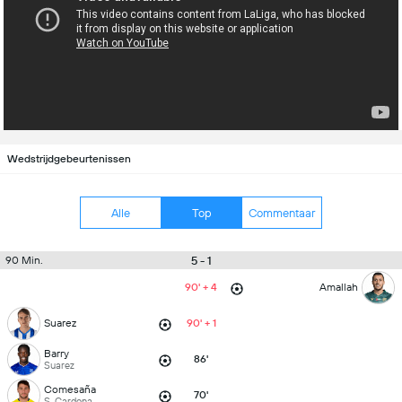
Wedstrijdgebeurtenissen
Alle
Top
Commentaar
5 - 1
90 Min.
90' + 4
Amallah
Suarez
90' + 1
Barry
86'
Suarez
Comesaña
70'
S. Cardona