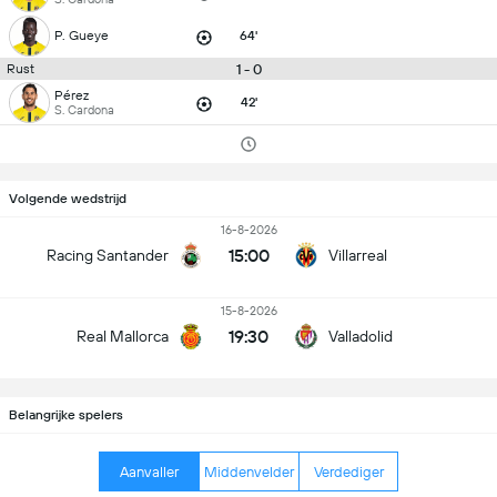
P. Gueye
64'
1 - 0
Rust
Pérez
42'
S. Cardona
Volgende wedstrijd
16-8-2026
15:00
Racing Santander
Villarreal
15-8-2026
19:30
Real Mallorca
Valladolid
Belangrijke spelers
Aanvaller
Middenvelder
Verdediger