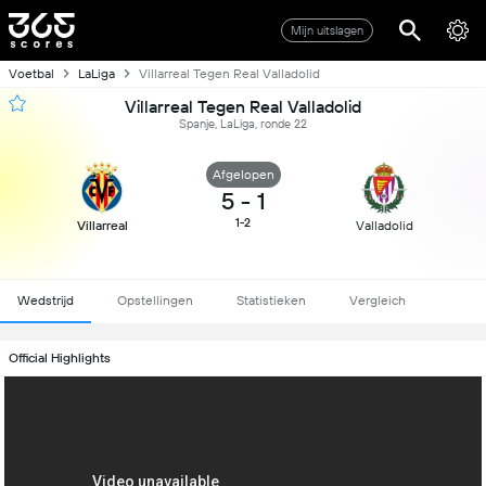
Mijn uitslagen
Voetbal
LaLiga
Villarreal Tegen Real Valladolid
Villarreal Tegen Real Valladolid
Spanje, LaLiga, ronde 22
Afgelopen
5
-
1
1-2
Villarreal
Valladolid
Wedstrijd
Opstellingen
Statistieken
Vergleich
Official Highlights