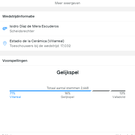
Meer weergeven
Wedstrijdinformatie
Isidro Díaz de Mera Escuderos
Scheidsrechter
Estadio de la Cerámica (Villarreal)
Toeschouwers bij de wedstrijd: 17,032
Voorspellingen
Gelijkspel
Totaal aantal stemmen 2,668
71%
16%
13%
Villarreal
Gelijkspel
Valladolid