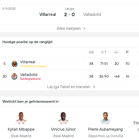
2-11-2020
LaLiga
2 - 0
Villarreal
Valladolid
Alles bekijken
Huidige positie op de ranglijst
GS
V:T
+/-
P
Villarreal
5
38
71:51
20
70
2
Champions League
Valladolid
20
38
26:90
-64
16
Gedegradeerd
LaLiga Tabel en standen
Wellicht ben je geïnteresseerd in
Thi
Kylian Mbappe
Vinicius Júnior
Pierre Aubameyang
Real Madrid
Real Madrid
Deportivo La Coruña