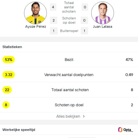
Totaal
4
aantal
0
schoten
Schoten
2
0
op doel
Ayoze Pérez
Juan Latasa
1
Buitenspel
1
Statistieken
53%
Bezit
47%
3.32
Verwacht aantal doelpunten
0.49
22
Totaal aantal schoten
8
8
Schoten op doel
2
Alles bekijken
Werkelijke speeltijd