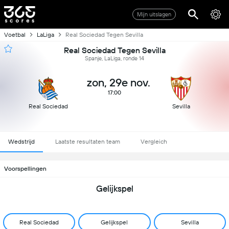
Mijn uitslagen
Voetbal
LaLiga
Real Sociedad Tegen Sevilla
Real Sociedad Tegen Sevilla
Spanje, LaLiga, ronde 14
zon, 29e nov.
17:00
Real Sociedad
Sevilla
Wedstrijd
Laatste resultaten team
Vergleich
Voorspellingen
Gelijkspel
Real Sociedad
Gelijkspel
Sevilla