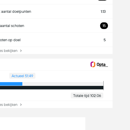
 aantal doelpunten
1.13
 aantal schoten
15
oten op doel
5
s bekijken
Actueel 51:49
Totale tijd 102:06
s bekijken