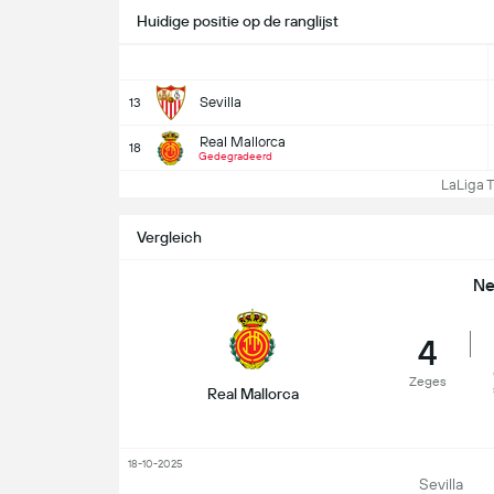
Huidige positie op de ranglijst
Sevilla
13
Real Mallorca
18
Gedegradeerd
LaLiga Ta
Vergleich
Ne
4
Zeges
Real Mallorca
18-10-2025
Sevilla