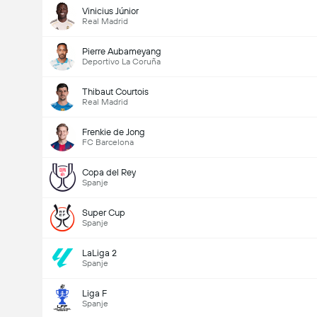
Vinicius Júnior
Real Madrid
Pierre Aubameyang
Deportivo La Coruña
Thibaut Courtois
Real Madrid
Frenkie de Jong
FC Barcelona
Copa del Rey
Spanje
Super Cup
Spanje
LaLiga 2
Spanje
Liga F
Spanje