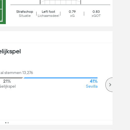
Strafschop
Left foot
0.79
0.83
Situatie
Lichaamsdeel
xG
xGOT
lijkspel
tal stemmen 13,276
21%
41%
elijkspel
Sevilla