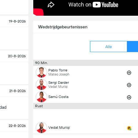
19-8-2026
Wedstrijdgebeurtenissen
Alle
20-8-2026
90 Min.
Pablo Torre
Mateo Joseph
Sergi Darder
Vedat Muriqi
21-8-2026
Samú Costa
Rust
edad
22-8-2026
Vedat Muriqi