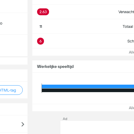
2.63
Verwacht
do
11
Totaal
6
Sch
Alle
Werkelijke speeltijd
HTML-tag
Alle
Ad