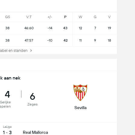
GS
V:T
+/-
P
W
G
V
38
46:60
-14
43
12
7
19
38
47:57
-10
42
11
9
18
bel en standen
k aan nek
4
6
Gelijke
Zeges
spelen
Sevilla
LaLiga
1 - 3
Real Mallorca