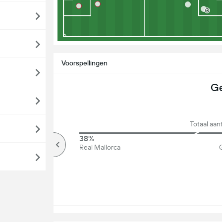
Voorspellingen
Ge
Totaal aan
65%
38%
Meer dan
Real Mallorca
G