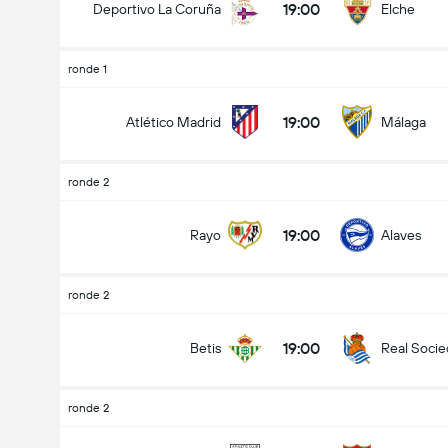
19:00
Deportivo La Coruña
Elche
ronde 1
19:00
Atlético Madrid
Málaga
ronde 2
19:00
Rayo
Alaves
ronde 2
19:00
Betis
Real Soci
ronde 2