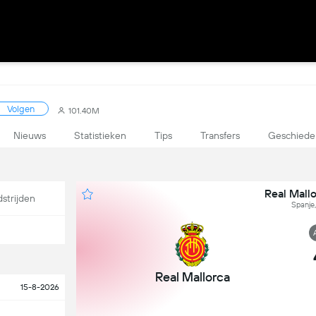
Volgen
101.40M
Nieuws
Statistieken
Tips
Transfers
Geschiede
Real Mallo
strijden
Spanje,
Real Mallorca
15-8-2026