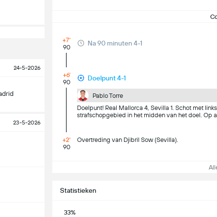
C
+7'
Na 90 minuten 4-1
90
24-5-2026
+6'
Doelpunt 4-1
90
adrid
Pablo Torre
Doelpunt! Real Mallorca 4, Sevilla 1. Schot met lin
strafschopgebied in het midden van het doel. Op 
23-5-2026
+2'
Overtreding van Djibril Sow (Sevilla).
90
Alle
Statistieken
33%