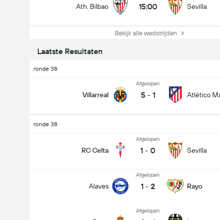
15:00
Ath. Bilbao
Sevilla
Bekijk alle wedstrijden
Laatste Resultaten
ronde 38
Afgelopen
5
-
1
Villarreal
Atlético M
ronde 38
Afgelopen
1
-
0
RC Celta
Sevilla
Afgelopen
1
-
2
Alaves
Rayo
Afgelopen