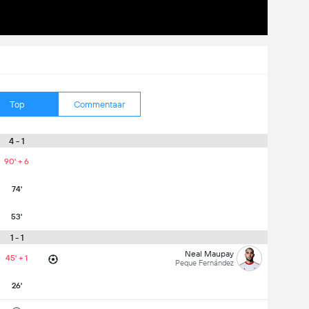
Top
Commentaar
4 - 1
90' + 6
74'
53'
1 - 1
Neal Maupay
45' + 1
Peque Fernández
26'