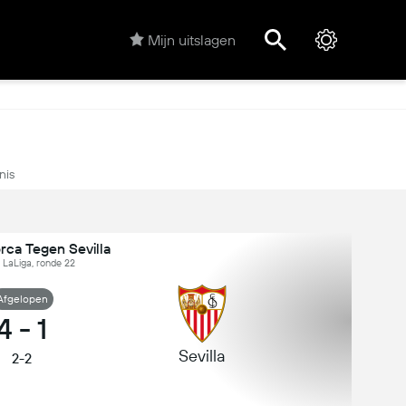
Mijn uitslagen
nis
rca Tegen Sevilla
 LaLiga, ronde 22
Afgelopen
4
-
1
Sevilla
2-2