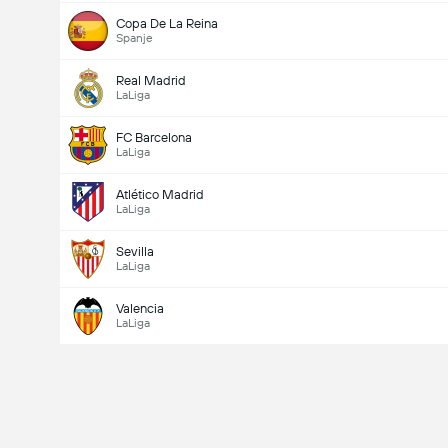
Copa De La Reina
Spanje
Real Madrid
LaLiga
FC Barcelona
LaLiga
Doelpunten - Meer dan/minder dan (2.5)
Atlético Madrid
LaLiga
Totaal aantal stemmen 1,436
Sevilla
LaLiga
Valencia
LaLiga