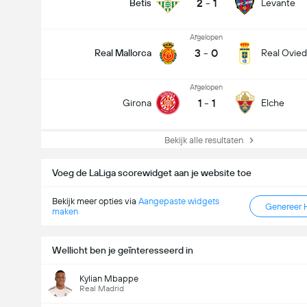
2
-
1
Betis
Levante
Afgelopen
3
-
0
Real Mallorca
Real Ovie
Afgelopen
1
-
1
Girona
Elche
Bekijk alle resultaten
Voeg de LaLiga scorewidget aan je website toe
Bekijk meer opties via
Aangepaste widgets
Genereer 
maken
Wellicht ben je geïnteresseerd in
Kylian Mbappe
Real Madrid