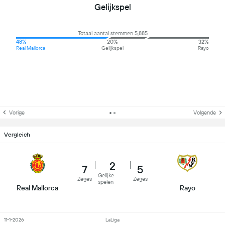
Gelijkspel
Totaal aantal stemmen 5,885
48%
20%
32%
Real Mallorca
Gelijkspel
Rayo
Vorige
Volgende
Vergleich
2
7
5
Gelijke
Zeges
Zeges
spelen
Real Mallorca
Rayo
11-1-2026
LaLiga