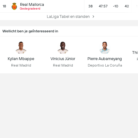
Real Mallorca
18
38
47:57
-10
42
1
Gedegradeerd
LaLiga Tabel en standen
Wellicht ben je geïnteresseerd in
Thi
Kylian Mbappe
Vinicius Júnior
Pierre Aubameyang
Real Madrid
Real Madrid
Deportivo La Coruña