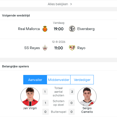
Alles bekijken
Volgende wedstrijd
Vandaag
19:00
Real Mallorca
Elversberg
12-8-2026
11:00
SS Reyes
Rayo
Belangrijke spelers
Aanvaller
Middenvelder
Verdediger
Totaal
1
aantal
2
schoten
Schoten
1
0
op doel
Jan Virgili
Sergio
0
Buitenspel
0
Camello