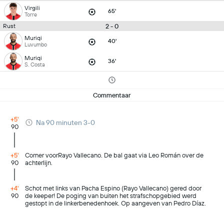
Virgili
65'
Torre
2 - 0
Rust
Muriqi
40'
Luvumbo
Muriqi
36'
S. Costa
Commentaar
+5'
Na 90 minuten 3-0
90
+5'
Corner voorRayo Vallecano. De bal gaat via Leo Román over de
90
achterlijn.
+4'
Schot met links van Pacha Espino (Rayo Vallecano) gered door
90
de keeper! De poging van buiten het strafschopgebied werd
gestopt in de linkerbenedenhoek. Op aangeven van Pedro Díaz.