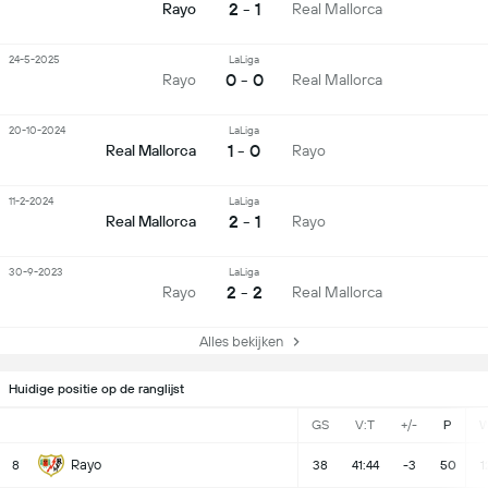
2 - 1
Rayo
Real Mallorca
24-5-2025
LaLiga
0 - 0
Rayo
Real Mallorca
20-10-2024
LaLiga
1 - 0
Real Mallorca
Rayo
11-2-2024
LaLiga
2 - 1
Real Mallorca
Rayo
30-9-2023
LaLiga
2 - 2
Rayo
Real Mallorca
Alles bekijken
Huidige positie op de ranglijst
GS
V:T
+/-
P
Rayo
8
38
41:44
-3
50
1