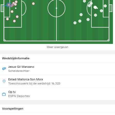
Meer weergeven
Wedstrijdinformatie
Jesus Gil Manzano
Scheidsrechter
Estadi Mallorca Son Moix
Toeschouwers bij de wedstrijd: 16,323
Op tv
ESPN Deportes
Voorspellingen