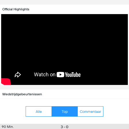
Official Highlights
Wedstrijdgebeurtenissen
Alle
Top
Commentaar
3 - 0
90 Min.