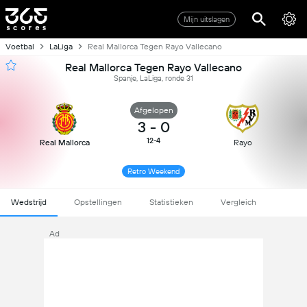
Mijn uitslagen
Voetbal
LaLiga
Real Mallorca Tegen Rayo Vallecano
Real Mallorca Tegen Rayo Vallecano
Spanje, LaLiga, ronde 31
Afgelopen
3
-
0
12-4
Real Mallorca
Rayo
Retro Weekend
Wedstrijd
Opstellingen
Statistieken
Vergleich
Ad