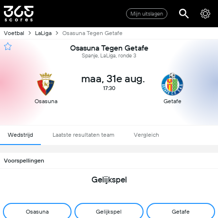
Mijn uitslagen
Voetbal
LaLiga
Osasuna Tegen Getafe
Osasuna Tegen Getafe
Spanje, LaLiga, ronde 3
maa, 31e aug.
17:30
Osasuna
Getafe
Wedstrijd
Laatste resultaten team
Vergleich
Voorspellingen
Gelijkspel
Osasuna
Gelijkspel
Getafe