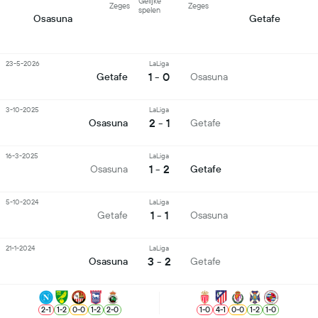
Gelijke
Zeges
Zeges
spelen
Osasuna
Getafe
23-5-2026
LaLiga
1 - 0
Getafe
Osasuna
3-10-2025
LaLiga
2 - 1
Osasuna
Getafe
16-3-2025
LaLiga
1 - 2
Osasuna
Getafe
5-10-2024
LaLiga
1 - 1
Getafe
Osasuna
21-1-2024
LaLiga
3 - 2
Osasuna
Getafe
2
-
1
1
-
2
0
-
0
1
-
2
2
-
0
1
-
0
4
-
1
0
-
0
1
-
2
1
-
0