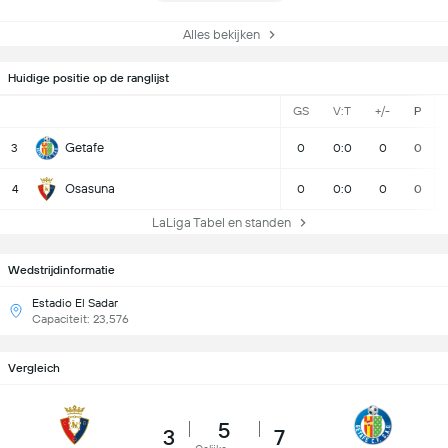
Alles bekijken
Huidige positie op de ranglijst
GS
V:T
+/-
P
Getafe
3
0
0:0
0
0
Osasuna
4
0
0:0
0
0
LaLiga Tabel en standen
Wedstrijdinformatie
Estadio El Sadar
Capaciteit: 23,576
Vergleich
5
3
7