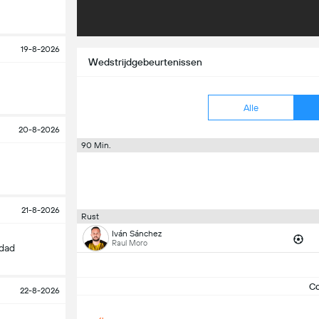
19-8-2026
Wedstrijdgebeurtenissen
Alle
20-8-2026
90 Min.
21-8-2026
Rust
Iván Sánchez
Raul Moro
edad
C
22-8-2026