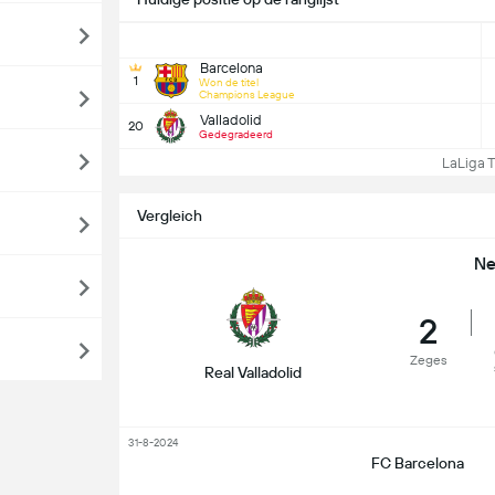
Barcelona
1
Won de titel
Champions League
Valladolid
20
Gedegradeerd
LaLiga Ta
Vergleich
Ne
2
Zeges
Real Valladolid
31-8-2024
FC Barcelona