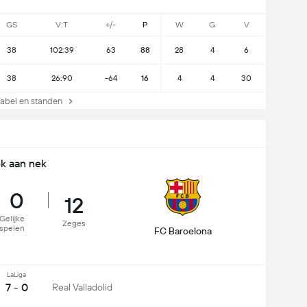
GS
V:T
+/-
P
W
G
V
38
102:39
63
88
28
4
6
38
26:90
-64
16
4
4
30
bel en standen
k aan nek
0
12
Gelijke
Zeges
spelen
FC Barcelona
LaLiga
7 - 0
Real Valladolid