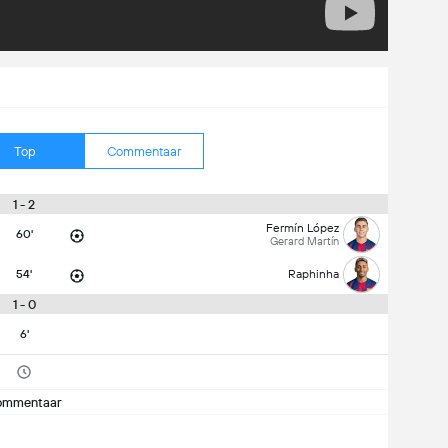
Top
Commentaar
1 - 2
Fermín López
60'
Gerard Martín
54'
Raphinha
1 - 0
6'
ommentaar