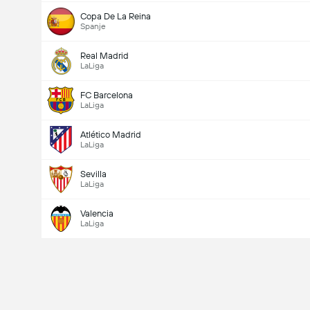
Copa De La Reina
Spanje
Real Madrid
LaLiga
FC Barcelona
LaLiga
Atlético Madrid
LaLiga
Sevilla
LaLiga
Valencia
LaLiga