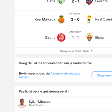
2
-
1
Betis
Levante
Afgelopen
3
-
0
Real Mallorca
Real Ovie
Afgelopen
1
-
1
Girona
Elche
Bekijk alle resultaten
Voeg de LaLiga scorewidget aan je website toe
Bekijk meer opties via
Aangepaste widgets
Genereer 
maken
Wellicht ben je geïnteresseerd in
Kylian Mbappe
Real Madrid