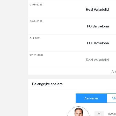
23-5-2023
Real Valladolid
28-8-2022
FC Barcelona
5-4-2021
FC Barcelona
22-12-2020
Real Valladolid
Alle
Belangrijke spelers
Aanvaller
Mi
2
Totaal