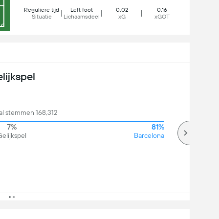
Reguliere tijd
Left foot
0.02
0.16
Situatie
Lichaamsdeel
xG
xGOT
lijkspel
tal stemmen 168,312
7%
81%
elijkspel
Barcelona