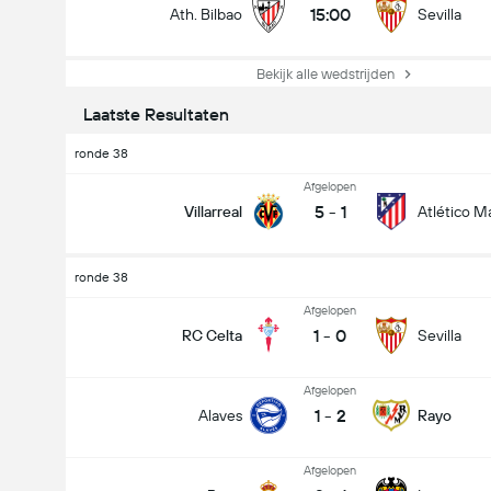
15:00
Ath. Bilbao
Sevilla
Bekijk alle wedstrijden
Laatste Resultaten
ronde 38
Afgelopen
5
-
1
Villarreal
Atlético M
ronde 38
Afgelopen
1
-
0
RC Celta
Sevilla
Afgelopen
1
-
2
Alaves
Rayo
Afgelopen