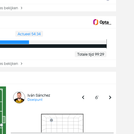
s bekijken
Actueel 54:34
Totale tijd 99:29
s bekijken
Iván Sánchez
6'
Doelpunt