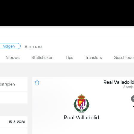
Volgen
101.40M
Nieuws
Statistieken
Tips
Transfers
Geschiede
Real Valladol
strijden
Spanje,
Real Valladolid
15-8-2026