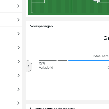
Voorspellingen
Ge
Totaal aan
86%
12%
Meer dan
Valladolid
G
Huidige positie op de ranglijst