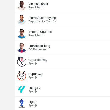
Vinicius Júnior
Real Madrid
Pierre Aubameyang
Deportivo La Coruña
Thibaut Courtois
Real Madrid
Doelpunten - Meer dan/minder dan (2.5)
Frenkie de Jong
FC Barcelona
Totaal aantal stemmen 4,481
Copa del Rey
Spanje
Super Cup
Spanje
LaLiga 2
Spanje
Liga F
Spanje