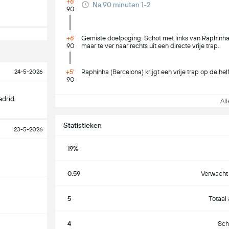
+6'
Na 90 minuten 1-2
90
+6'
Gemiste doelpoging. Schot met links van Raphinha 
90
maar te ver naar rechts uit een directe vrije trap.
24-5-2026
+5'
Raphinha (Barcelona) krijgt een vrije trap op de hel
90
adrid
Alle
Statistieken
23-5-2026
19%
0.59
Verwacht 
5
Totaal
4
Sch