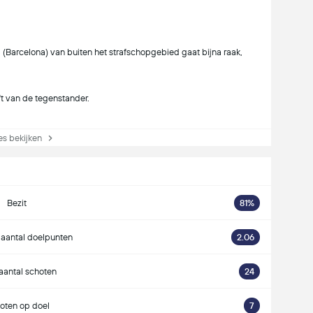
(Barcelona) van buiten het strafschopgebied gaat bijna raak,
ft van de tegenstander.
s bekijken
Bezit
81%
aantal doelpunten
2.06
 aantal schoten
24
oten op doel
7