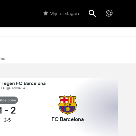
Mijn uitslagen
nis
id Tegen FC Barcelona
 LaLiga, ronde 34
Afgelopen
1
-
2
FC Barcelona
3-5