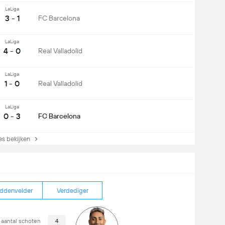
LaLiga
3 - 1
FC Barcelona
LaLiga
4 - 0
Real Valladolid
LaLiga
1 - 0
Real Valladolid
LaLiga
0 - 3
FC Barcelona
s bekijken
ddenvelder
Verdediger
 aantal schoten
4