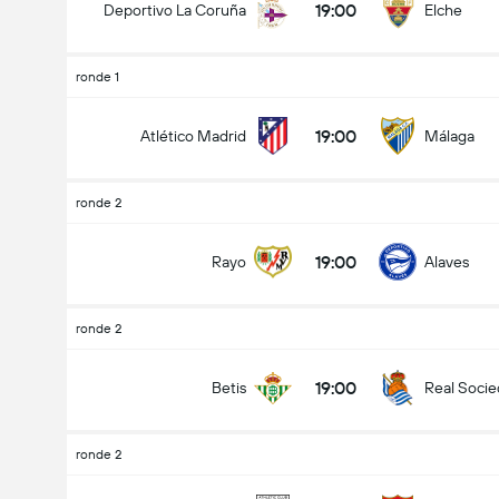
19:00
Deportivo La Coruña
Elche
ronde 1
19:00
Atlético Madrid
Málaga
ronde 2
19:00
Rayo
Alaves
ronde 2
19:00
Betis
Real Soci
ronde 2