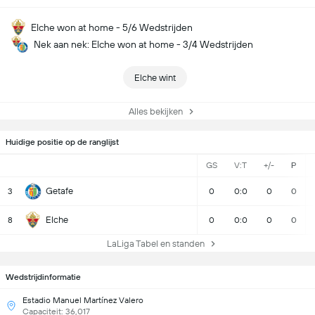
Elche won at home - 5/6 Wedstrijden
Nek aan nek: Elche won at home - 3/4 Wedstrijden
Elche wint
Alles bekijken
Huidige positie op de ranglijst
GS
V:T
+/-
P
Getafe
3
0
0:0
0
0
Elche
8
0
0:0
0
0
LaLiga Tabel en standen
Wedstrijdinformatie
Estadio Manuel Martínez Valero
Capaciteit: 36,017