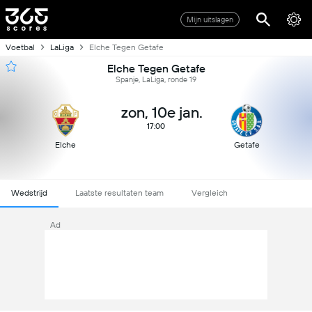
Mijn uitslagen
Voetbal
LaLiga
Elche Tegen Getafe
Elche Tegen Getafe
Spanje, LaLiga, ronde 19
zon, 10e jan.
17:00
Elche
Getafe
Wedstrijd
Laatste resultaten team
Vergleich
Ad