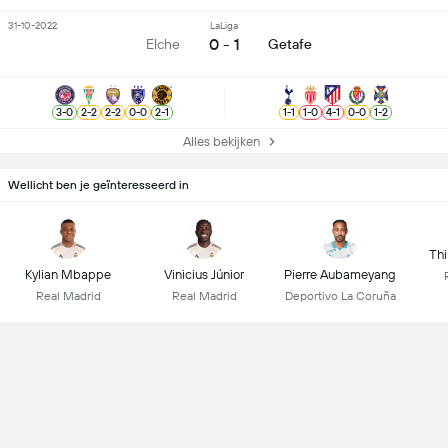
31-10-2022
LaLiga
0 - 1
Elche
Getafe
3
-
0
2
-
2
2
-
2
0
-
0
2
-
1
1
-
1
1
-
0
4
-
1
0
-
0
1
-
2
Alles bekijken
Wellicht ben je geïnteresseerd in
Thi
Kylian Mbappe
Vinicius Júnior
Pierre Aubameyang
Real Madrid
Real Madrid
Deportivo La Coruña