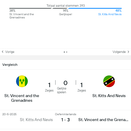
Totaal aantal stemmen 393
38%
14%
48%
St. Vincent and the
Gelijkspel
St. Kitts And Nevis
Grenadines
Vorige
Volgende
Vergleich
0
1
1
Gelijke
Zeges
Zeges
spelen
St. Vincent and the
St. Kitts And Nevis
Grenadines
20-5-2025
Oefeninterlands
1 - 3
St. Kitts And Nevis
St. Vincent and the Grenadines