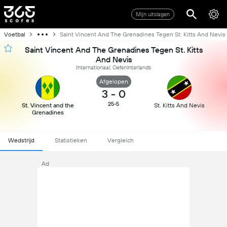
Mijn uitslagen
Voetbal
Saint Vincent And The Grenadines Tegen St. Kitts And Nevis
Saint Vincent And The Grenadines Tegen St. Kitts
And Nevis
Internationaal, Oefeninterlands
Afgelopen
3
-
0
25-5
St. Vincent and the
St. Kitts And Nevis
Grenadines
Wedstrijd
Statistieken
Vergleich
Ad