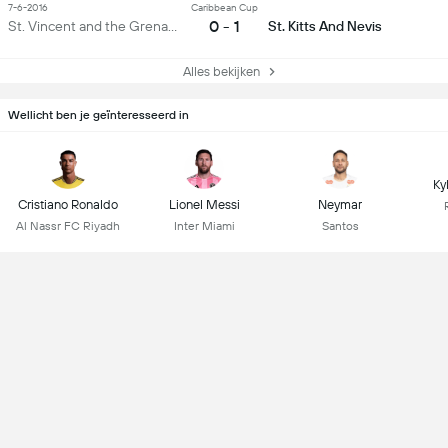
7-6-2016
Caribbean Cup
0 - 1
St. Vincent and the Grenadines
St. Kitts And Nevis
Alles bekijken
Wellicht ben je geïnteresseerd in
Ky
Cristiano Ronaldo
Lionel Messi
Neymar
Al Nassr FC Riyadh
Inter Miami
Santos