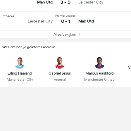
3 - 0
Man Utd
Leicester City
1-9-2022
Premier League
0 - 1
Leicester City
Man Utd
Alles bekijken
Wellicht ben je geïnteresseerd in
Vi
Erling Haaland
Gabriel Jesus
Marcus Rashford
Manchester City
Arsenal
Manchester United