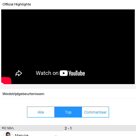
Official Highlights
Wedstrijdgebeurtenissen
Alle
Top
Commentaar
2 - 1
90 Min.
Maguire