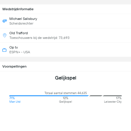
Wedstrijdinformatie
Michael Salisbury
Scheidsrechter
Old Trafford
Toeschouwers bij de wedstrijd: 73,693
Op tv
ESPN+ - USA
Voorspellingen
Gelijkspel
Totaal aantal stemmen 44,635
71%
12%
17%
Man Utd
Gelijkspel
Leicester City