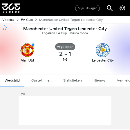
Mijn uitslagen
Voetbal
FA Cup
Manchester United Tegen Leicester City
Manchester United Tegen Leicester City
Engeland, FA Cup - Vierde ronde
Afgelopen
2
-
1
7-2
Man Utd
Leicester City
Wedstrijd
Opstellingen
Statistieken
Nieuws
Verglei
Ad