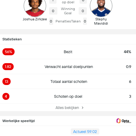
1
0
op doel
Winning
0
0
Goal
Joshua Zirkzee
Stephy
0
PenaltiesTaken
0
Mavididi
Statistieken
56%
Bezit
44%
1.82
Verwacht aantal doelpunten
0.9
13
Totaal aantal schoten
6
4
Schoten op doel
3
Alles bekijken
Werkelijke speeltijd
Actueel 59:02