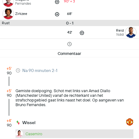
90' + 3
Fernandes
Zirkzee
68'
0 - 1
Rust
Reid
42'
Ndidi
Commentaar
+5'
Na 90 minuten 2-1
90
+5'
Gemiste doelpoging. Schot met links van Amad Diallo
90
(Manchester United) vanaf de rechterkant van het
strafschopgebied gaat links naast het doel. Op aangeven van
Bruno Fernandes.
+4'
Wissel
90
Casemiro