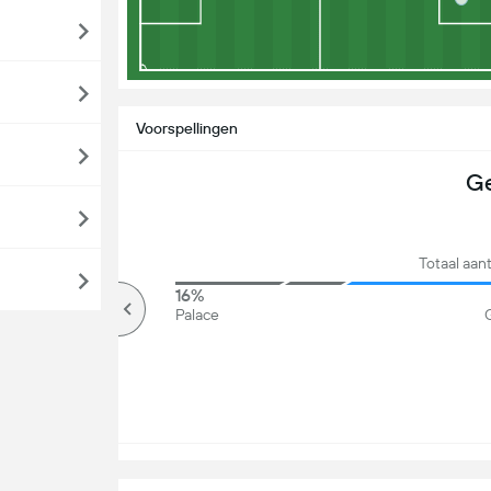
Voorspellingen
Ge
Totaal aan
81%
16%
Meer dan
Palace
G