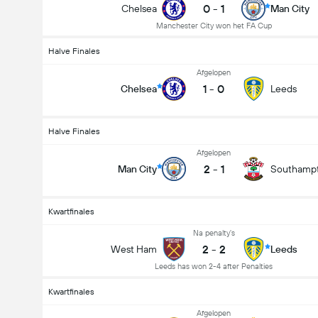
0
-
1
Chelsea
Man City
Manchester City won het FA Cup
Halve Finales
Afgelopen
1
-
0
Chelsea
Leeds
Halve Finales
Afgelopen
2
-
1
Man City
Southamp
Kwartfinales
Na penalty's
2
-
2
West Ham
Leeds
Leeds has won 2-4 after Penalties
Kwartfinales
Afgelopen