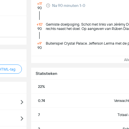
+11'
Na 90 minuten 1-0
90
+10'
Gemiste doelpoging. Schot met links van Jérémy D
90
rechts naast het doel. Op aangeven van Rúben Dia
+9'
Buitenspel Crystal Palace. Jefferson Lerma met de 
90
Alle
HTML-tag
Statistieken
22%
0.74
Verwacht
7
Totaal
2
Sch