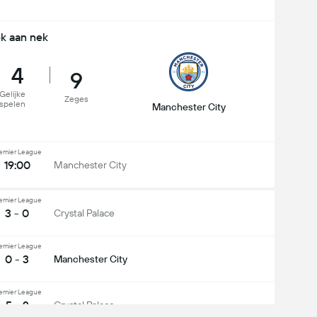
k aan nek
4
9
Gelijke
Zeges
spelen
Manchester City
emier League
19:00
Manchester City
emier League
3 - 0
Crystal Palace
emier League
0 - 3
Manchester City
emier League
5 - 2
Crystal Palace