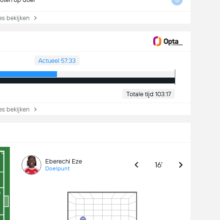
s bekijken
Actueel 57:33
Totale tijd 103:17
s bekijken
Eberechi Eze
16'
Doelpunt