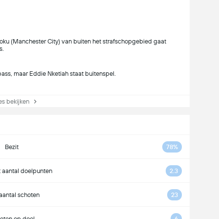
oku (Manchester City) van buiten het strafschopgebied gaat
s.
pass, maar Eddie Nketiah staat buitenspel.
s bekijken
Bezit
78%
 aantal doelpunten
2.3
 aantal schoten
23
oten op doel
6