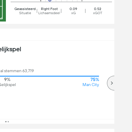
Geassisteerd
Right Foot
0.09
0.52
Situatie
Lichaamsdeel
xG
xGOT
lijkspel
tal stemmen 63,719
9%
75%
elijkspel
Man City