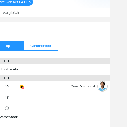
lace won het FA Cup
Vergleich
Top
Commentaar
1 - 0
 Top Events
1 - 0
36'
Omar Marmoush
16'
ommentaar