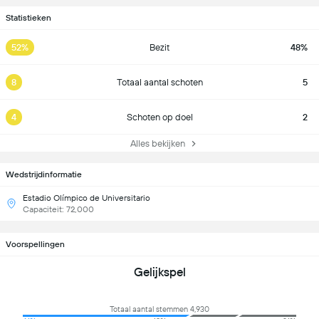
Statistieken
52%
Bezit
48%
8
Totaal aantal schoten
5
4
Schoten op doel
2
Alles bekijken
Wedstrijdinformatie
Estadio Olímpico de Universitario
Capaciteit: 72,000
Voorspellingen
Gelijkspel
Totaal aantal stemmen 4,930