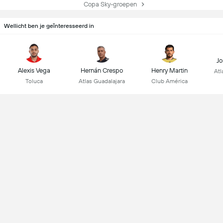
Copa Sky-groepen
Wellicht ben je geïnteresseerd in
Jo
Alexis Vega
Hernán Crespo
Henry Martin
Atl
Toluca
Atlas Guadalajara
Club América