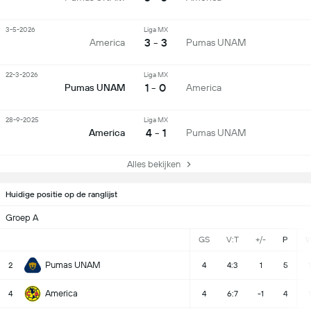
3-5-2026
Liga MX
3 - 3
America
Pumas UNAM
22-3-2026
Liga MX
1 - 0
Pumas UNAM
America
28-9-2025
Liga MX
4 - 1
America
Pumas UNAM
Alles bekijken
Huidige positie op de ranglijst
Groep A
GS
V:T
+/-
P
Pumas UNAM
2
4
4:3
1
5
1
America
4
4
6:7
-1
4
1