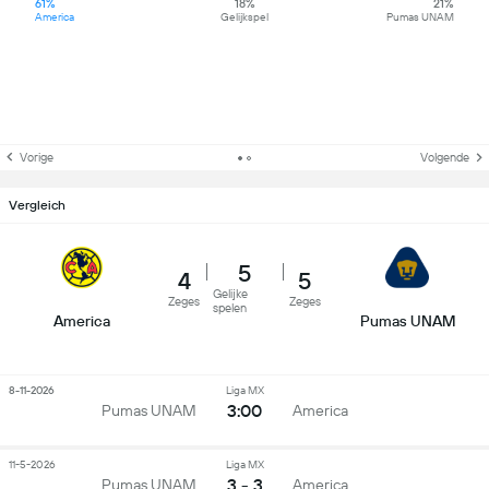
61%
18%
21%
America
Gelijkspel
Pumas UNAM
Vorige
Volgende
Vergleich
5
4
5
Gelijke
Zeges
Zeges
spelen
America
Pumas UNAM
8-11-2026
Liga MX
3:00
Pumas UNAM
America
11-5-2026
Liga MX
3 - 3
Pumas UNAM
America