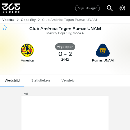
Mijn uitslagen
Voetbal
Copa Sky
Club América Tegen Pumas UNAM
Club América Tegen Pumas UNAM
Mexico, Copa Sky, ronde 4
Afgelopen
0
-
2
24-12
America
Pumas UNAM
Wedstrijd
Statistieken
Vergleich
Ad