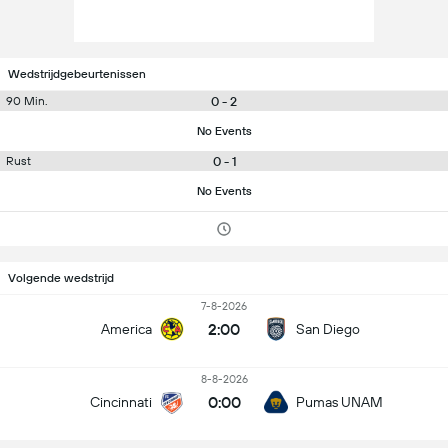
Wedstrijdgebeurtenissen
0 - 2
90 Min.
No Events
0 - 1
Rust
No Events
Volgende wedstrijd
7-8-2026
2:00
America
San Diego
8-8-2026
0:00
Cincinnati
Pumas UNAM