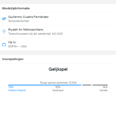
Wedstrijdinformatie
Guillermo Cuadra Fernández
Scheidsrechter
Riyadh Air Metropolitano
Toeschouwers bij de wedstrijd: 60,000
Op tv
ESPN+ - USA
Voorspellingen
Gelijkspel
Totaal aantal stemmen 15,436
74%
10%
16%
Atlético Madrid
Gelijkspel
Getafe