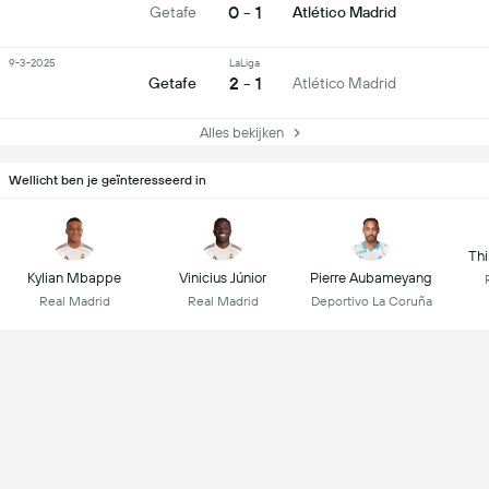
0 - 1
Getafe
Atlético Madrid
9-3-2025
LaLiga
2 - 1
Getafe
Atlético Madrid
Alles bekijken
Wellicht ben je geïnteresseerd in
Thi
Kylian Mbappe
Vinicius Júnior
Pierre Aubameyang
Real Madrid
Real Madrid
Deportivo La Coruña