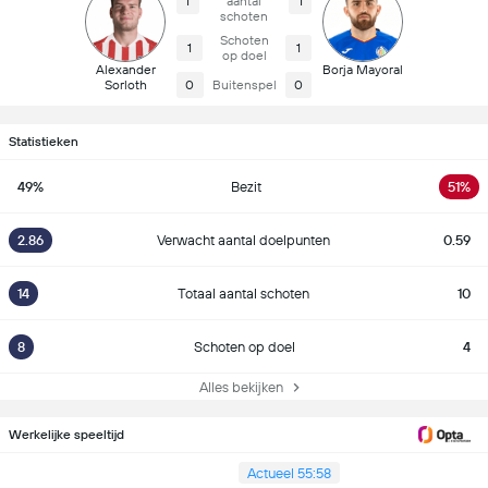
1
aantal
1
schoten
Schoten
1
1
op doel
Alexander
Borja Mayoral
Sorloth
0
Buitenspel
0
Statistieken
49%
Bezit
51%
2.86
Verwacht aantal doelpunten
0.59
14
Totaal aantal schoten
10
8
Schoten op doel
4
Alles bekijken
Werkelijke speeltijd
Actueel 55:58