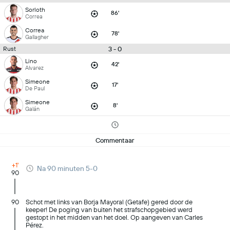
Sorloth
86'
Correa
Correa
78'
Gallagher
3 - 0
Rust
Lino
42'
Alvarez
Simeone
17'
De Paul
Simeone
8'
Galán
Commentaar
+1'
Na 90 minuten 5-0
90
90
Schot met links van Borja Mayoral (Getafe) gered door de
keeper! De poging van buiten het strafschopgebied werd
gestopt in het midden van het doel. Op aangeven van Carles
Pérez.