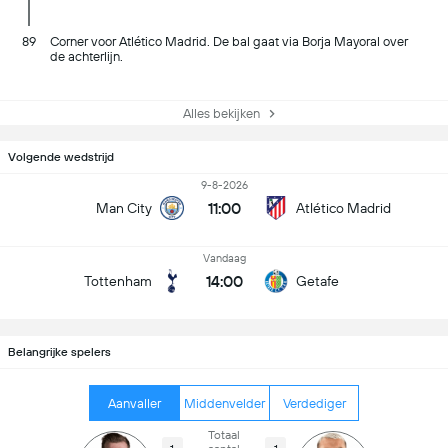
89
Corner voor Atlético Madrid. De bal gaat via Borja Mayoral over
de achterlijn.
Alles bekijken
Volgende wedstrijd
9-8-2026
11:00
Man City
Atlético Madrid
Vandaag
14:00
Tottenham
Getafe
Belangrijke spelers
Aanvaller
Middenvelder
Verdediger
Totaal