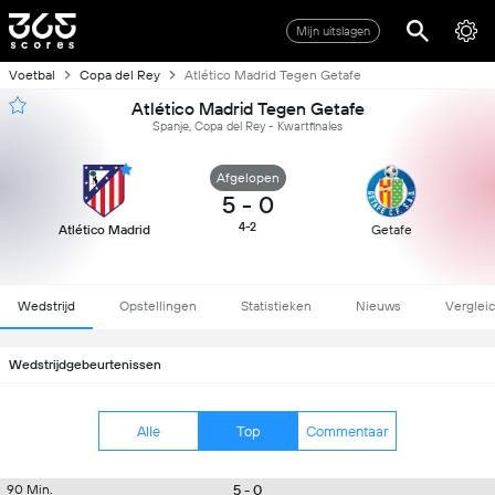
Mijn uitslagen
Voetbal
Copa del Rey
Atlético Madrid Tegen Getafe
Atlético Madrid Tegen Getafe
Spanje, Copa del Rey - Kwartfinales
Afgelopen
5
-
0
4-2
Atlético Madrid
Getafe
Wedstrijd
Opstellingen
Statistieken
Nieuws
Verglei
Wedstrijdgebeurtenissen
Alle
Top
Commentaar
5 - 0
90 Min.