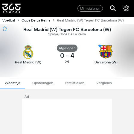
Mijn uitslagen
Voetbal
Copa De La Reina
Real Madrid (W) Tegen FC Barcelona (W)
Real Madrid (W) Tegen FC Barcelona (W)
Spanje, Copa De La Reina
Afgelopen
0
-
4
5-2
Real Madrid (W)
Barcelona (W)
Wedstrijd
Opstellingen
Statistieken
Vergleich
Ad