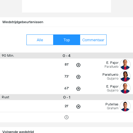
Wedstrijdgebeurtenissen
Alle
Top
Commentaar
0 - 4
90 Min.
E. Pajor
81'
Paralluelo
Paralluelo
73'
Guijarro
E. Pajor
67'
Guijarro
0 - 1
Rust
Putellas
21'
Graham
Volgende wedstrijd