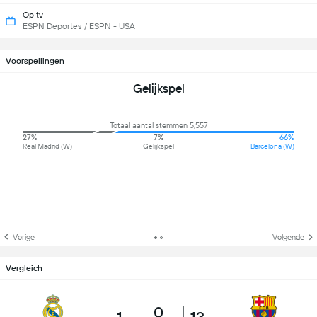
Op tv
ESPN Deportes / ESPN - USA
Voorspellingen
Gelijkspel
Totaal aantal stemmen 5,557
27%
7%
66%
Real Madrid (W)
Gelijkspel
Barcelona (W)
Vorige
Volgende
Vergleich
0