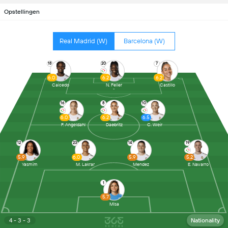
Opstellingen
Real Madrid (W)
Barcelona (W)
18
20
7
6.0
6.2
6.2
Caicedo
N. Feller
Castillo
16
8
10
6.0
6.2
6.5
F. Angeldahl
Daebritz
C. Weir
12
23
14
19
5.9
6.0
5.9
5.2
Yasmim
M. Lakrar
Mendez
E. Navarro
1
5.7
Misa
4 - 3 - 3
Nationality