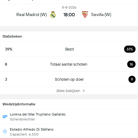
8-8-2026
18:00
Real Madrid (W)
Sevilla (W)
Statistieken
39%
Bezit
61%
8
Totaal aantal schoten
16
3
Schoten op doel
9
Alles bekijken
Wedstrijdinformatie
Lorena del Mar Trujillano Gallardo
Scheidsrechter
Estadio Alfredo Di Stéfano
Capaciteit: 6,500