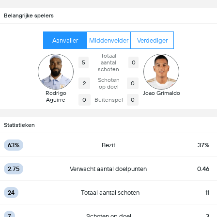
Belangrijke spelers
Aanvaller
Middenvelder
Verdediger
Totaal
5
aantal
0
schoten
Schoten
2
0
op doel
Rodrigo
Joao Grimaldo
Aguirre
0
Buitenspel
0
Statistieken
63%
Bezit
37%
2.75
Verwacht aantal doelpunten
0.46
24
Totaal aantal schoten
11
7
Schoten op doel
3