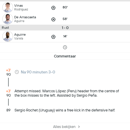
Vinas
80'
Rodriguez
De Arrascaeta
58'
Aguirre
1 - 0
Rust
Aguirre
14'
Varela
Commentaar
+3'
Na 90 minuten 3-0
90
+3'
Attempt missed. Marcos López (Peru) header from the centre of
90
the box misses to the left. Assisted by Sergio Peña.
89
Sergio Rochet (Uruguay) wins a free kick in the defensive half.
Alles bekijken