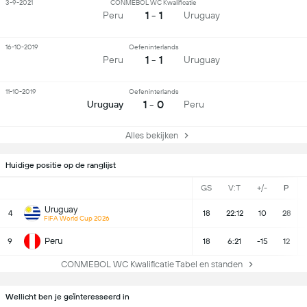
3-9-2021
CONMEBOL WC Kwalificatie
1 - 1
Peru
Uruguay
16-10-2019
Oefeninterlands
1 - 1
Peru
Uruguay
11-10-2019
Oefeninterlands
1 - 0
Uruguay
Peru
Alles bekijken
Huidige positie op de ranglijst
GS
V:T
+/-
P
Uruguay
4
18
22:12
10
28
FIFA World Cup 2026
Peru
9
18
6:21
-15
12
CONMEBOL WC Kwalificatie Tabel en standen
Wellicht ben je geïnteresseerd in