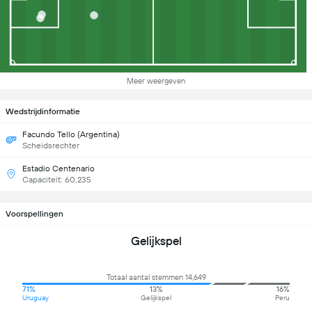
Meer weergeven
Wedstrijdinformatie
Facundo Tello (Argentina)
Scheidsrechter
Estadio Centenario
Capaciteit: 60,235
Voorspellingen
Gelijkspel
Totaal aantal stemmen 14,649
71%
13%
16%
Uruguay
Gelijkspel
Peru