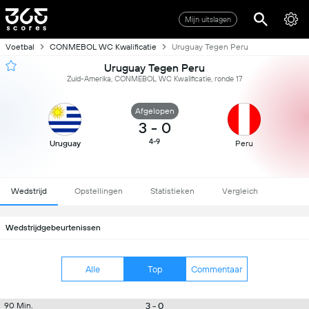
Mijn uitslagen
Voetbal
CONMEBOL WC Kwalificatie
Uruguay Tegen Peru
Uruguay Tegen Peru
Zuid-Amerika, CONMEBOL WC Kwalificatie, ronde 17
Afgelopen
3
-
0
4-9
Uruguay
Peru
Wedstrijd
Opstellingen
Statistieken
Vergleich
Wedstrijdgebeurtenissen
Alle
Top
Commentaar
3 - 0
90 Min.