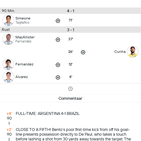
4 - 1
90 Min.
Simeone
71'
Tagliafico
3 - 1
Rust
MacAllister
37'
Fernandez
26'
Cunha
Fernandez
12'
Alvarez
4'
Commentaar
+4'
FULL-TIME: ARGENTINA 4-1 BRAZIL
90
+2'
CLOSE TO A FIFTH! Bento’s poor first-time kick from off his goal-
90
line presents possession directly to De Paul, who takes a touch
before lashing a shot from 30 yards away towards the target. The