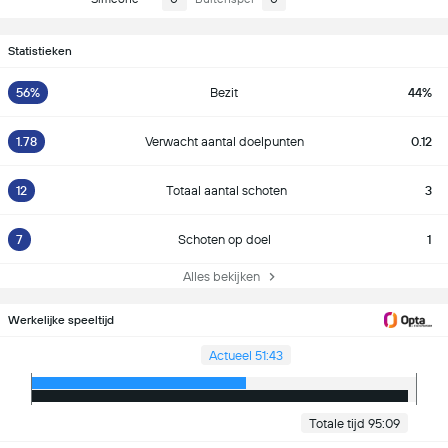
Statistieken
56%
Bezit
44%
1.78
Verwacht aantal doelpunten
0.12
12
Totaal aantal schoten
3
7
Schoten op doel
1
Alles bekijken
Werkelijke speeltijd
Actueel 51:43
Totale tijd 95:09