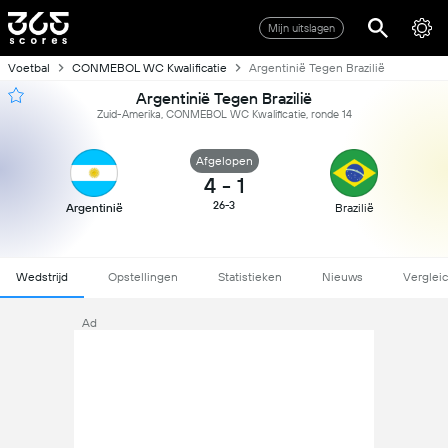
Mijn uitslagen
Voetbal
CONMEBOL WC Kwalificatie
Argentinië Tegen Brazilië
Argentinië Tegen Brazilië
Zuid-Amerika, CONMEBOL WC Kwalificatie, ronde 14
Afgelopen
4
-
1
26-3
Argentinië
Brazilië
Wedstrijd
Opstellingen
Statistieken
Nieuws
Verglei
Ad