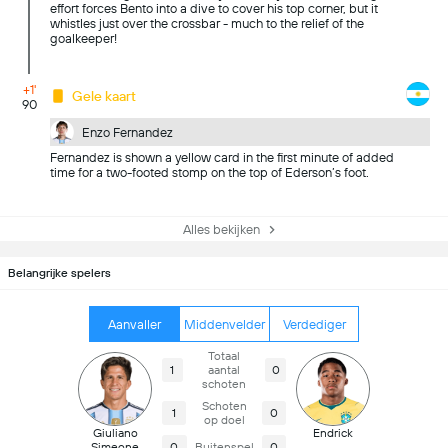
effort forces Bento into a dive to cover his top corner, but it
whistles just over the crossbar - much to the relief of the
goalkeeper!
+1'
Gele kaart
90
Enzo Fernandez
Fernandez is shown a yellow card in the first minute of added
time for a two-footed stomp on the top of Ederson’s foot.
Alles bekijken
Belangrijke spelers
Aanvaller
Middenvelder
Verdediger
Totaal
1
aantal
0
schoten
Schoten
1
0
op doel
Giuliano
Endrick
Simeone
0
Buitenspel
0