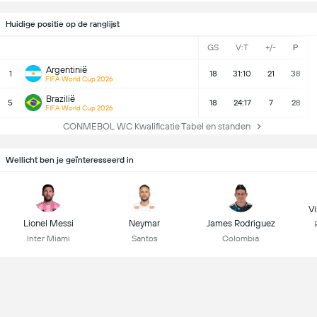
Huidige positie op de ranglijst
GS
V:T
+/-
P
Argentinië
1
18
31:10
21
38
FIFA World Cup 2026
Brazilië
5
18
24:17
7
28
FIFA World Cup 2026
CONMEBOL WC Kwalificatie Tabel en standen
Wellicht ben je geïnteresseerd in
Vi
Lionel Messi
Neymar
James Rodriguez
Inter Miami
Santos
Colombia