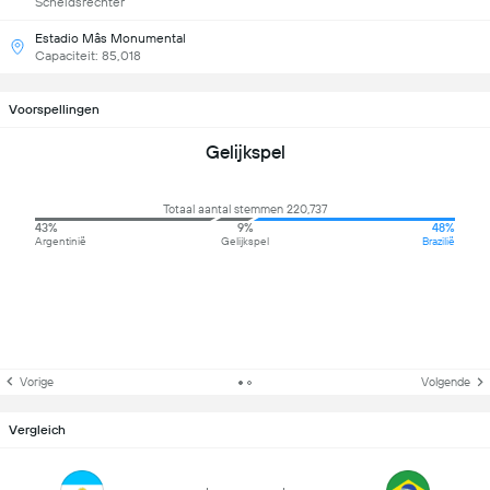
Scheidsrechter
Estadio Mâs Monumental
Capaciteit: 85,018
Voorspellingen
Gelijkspel
Totaal aantal stemmen 220,737
43%
9%
48%
Argentinië
Gelijkspel
Brazilië
Vorige
Volgende
Vergleich