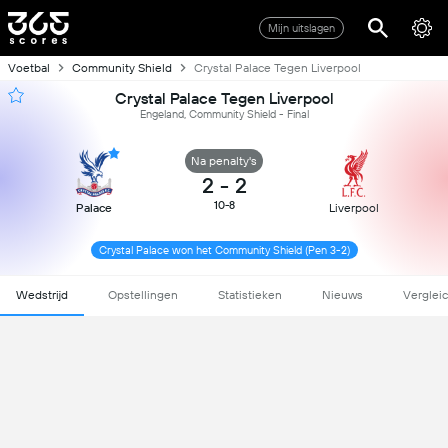
Mijn uitslagen
Voetbal
Community Shield
Crystal Palace Tegen Liverpool
Crystal Palace Tegen Liverpool
Engeland, Community Shield - Final
Na penalty's
2
-
2
10-8
Palace
Liverpool
Crystal Palace won het Community Shield (Pen 3-2)
Wedstrijd
Opstellingen
Statistieken
Nieuws
Verglei