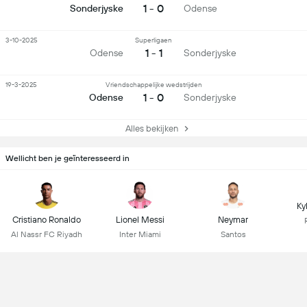
1 - 0
Sonderjyske
Odense
3-10-2025
Superligaen
1 - 1
Odense
Sonderjyske
19-3-2025
Vriendschappelijke wedstrijden
1 - 0
Odense
Sonderjyske
Alles bekijken
Wellicht ben je geïnteresseerd in
Ky
Cristiano Ronaldo
Lionel Messi
Neymar
Al Nassr FC Riyadh
Inter Miami
Santos