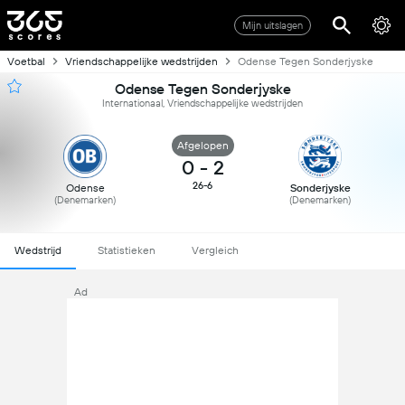
Mijn uitslagen
Voetbal
Vriendschappelijke wedstrijden
Odense Tegen Sonderjyske
Odense Tegen Sonderjyske
Internationaal, Vriendschappelijke wedstrijden
Afgelopen
0
-
2
26-6
Odense
Sonderjyske
(Denemarken)
(Denemarken)
Wedstrijd
Statistieken
Vergleich
Ad