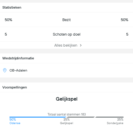
Statistieken
50%
Bezit
50%
5
Schoten op doel
5
Alles bekijken
Wedstrijdinformatie
OB-Adalen
Voorspellingen
Gelijkspel
Totaal aantal stemmen 183
50%
25%
25%
Odense
Gelijkspel
Sonderjyske