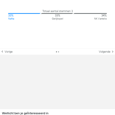
Totaal aantal stemmen 3
33%
33%
34%
Nafta
Gelijkspel
NK Varteks
Vorige
Volgende
Wellicht ben je geïnteresseerd in