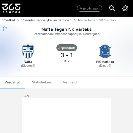
Mijn uitslagen
Voetbal
Vriendschappelijke wedstrijden
Nafta Tegen NK Varteks
Nafta Tegen NK Varteks
Internationaal, Vriendschappelijke wedstrijden
Afgelopen
3
-
1
14-2
Nafta
NK Varteks
(Slovenië)
(Kroatië)
Wedstrijd
Statistieken
Vergleich
Ad