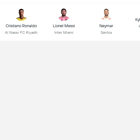
Ky
Cristiano Ronaldo
Lionel Messi
Neymar
Al Nassr FC Riyadh
Inter Miami
Santos