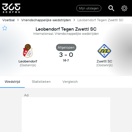
Mijn uitslagen
Voetbal
Vriendschappelijke wedstrijden
Leobendorf Tegen Zwettl SC
Leobendorf Tegen Zwettl SC
Internationaal, Vriendschappelijke wedstrijden
Afgelopen
3
-
0
14-7
Leobendorf
Zwettl SC
(Oostenrijk)
(Oostenrijk)
Wedstrijd
Statistieken
Vergleich
Ad