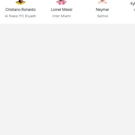
Ky
Cristiano Ronaldo
Lionel Messi
Neymar
Al Nassr FC Riyadh
Inter Miami
Santos