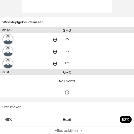
Wedstrijdgebeurtenissen
3 - 0
90 Min.
76'
55'
51'
0 - 0
Rust
No Events
Statistieken
48%
Bezit
52%
Alles bekijken