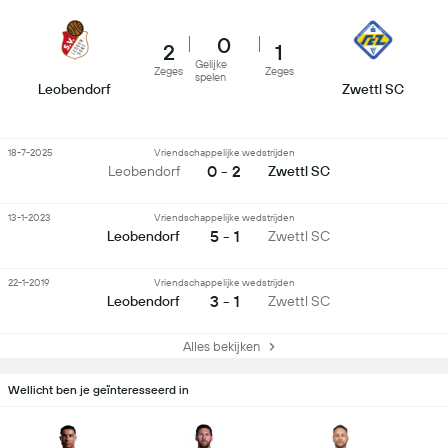
0
2
1
Gelijke
Zeges
Zeges
spelen
Leobendorf
Zwettl SC
18-7-2025
Vriendschappelijke wedstrijden
0 - 2
Leobendorf
Zwettl SC
13-1-2023
Vriendschappelijke wedstrijden
5 - 1
Leobendorf
Zwettl SC
22-1-2019
Vriendschappelijke wedstrijden
3 - 1
Leobendorf
Zwettl SC
Alles bekijken
Wellicht ben je geïnteresseerd in