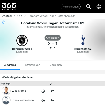
Mijn uitslagen
Voetbal
Boreham Wood Tegen Tottenham U21
Boreham Wood Tegen Tottenham U21
Internationaal, Vriendschappelijke wedstrijden
Afgelopen
2
-
1
21-7
Boreham Wood
Tottenham U21
(Engeland)
(Engeland)
Wedstrijd
Statistieken
Vergleich
Wedstrijdgebeurtenissen
2 - 1
90 Min.
Luke Norris
69'
Lewis Richardson
46'