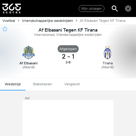
Mijn uitslagen
Voetbal
Vriendschappelijke wedstrijden
Af Elbasani Tegen KF Tirana
Af Elbasani Tegen KF Tirana
Internationaal, Vriendschappelijke wedstrijden
Afgelopen
2
-
1
3-8
Af Elbasani
Tirana
(Albanië)
(Albanië)
Wedstrijd
Statistieken
Vergleich
Ad