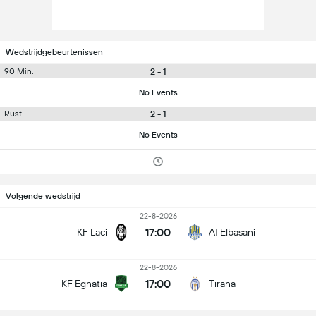
Wedstrijdgebeurtenissen
2 - 1
90 Min.
No Events
2 - 1
Rust
No Events
Volgende wedstrijd
22-8-2026
17:00
KF Laci
Af Elbasani
22-8-2026
17:00
KF Egnatia
Tirana