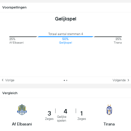
Voorspellingen
Gelijkspel
Totaal aantal stemmen 4
25%
50%
25%
Af Elbasani
Gelijkspel
Tirana
Vorige
Volgende
Vergleich
4
3
1
Gelijke
Zeges
Zeges
spelen
Af Elbasani
Tirana