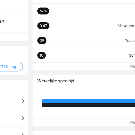
67%
art
3.47
Verwacht 
39
Totaa
10
Sch
Alle
HTML-tag
Werkelijke speeltijd
Alle