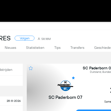
RES
Volgen
58.18M
Nieuws
Statistieken
Tips
Transfers
Geschiede
SC Paderborn 0
strijden
Duitsland, Bundes
SC Paderborn 07
28-8-2026
Same