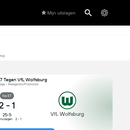
Mijn uitslagen
nis
7 Tegen VfL Wolfsburg
liga - Relegation/Promotion
Na ET
2
-
1
VfL Wolfsburg
25-5
nvoegen
2 - 1