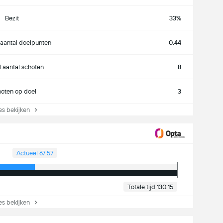
Bezit
33%
aantal doelpunten
0.44
l aantal schoten
8
oten op doel
3
s bekijken
Actueel 67:57
Totale tijd 130:15
s bekijken