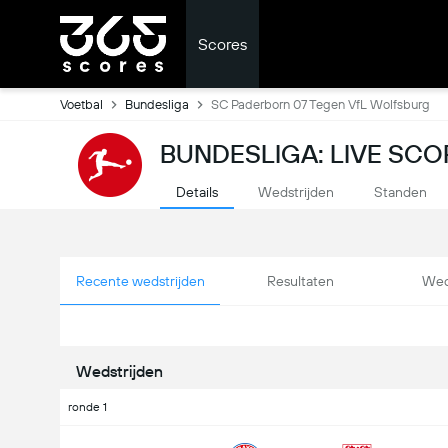
Scores
Voetbal
Bundesliga
SC Paderborn 07 Tegen VfL Wolfsburg
BUNDESLIGA: LIVE SCO
Details
Wedstrijden
Standen
Recente wedstrijden
Resultaten
Wed
Wedstrijden
ronde 1