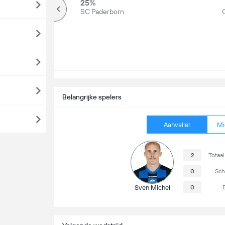
70%
25%
Meer dan
SC Paderborn
G
Belangrijke spelers
Aanvaller
Mi
2
Totaal
0
Sch
Sven Michel
0