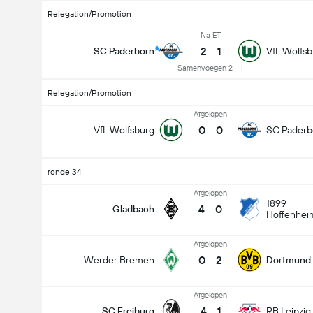
Relegation/Promotion
Na ET
2
-
1
SC Paderborn
VfL Wolfsb
Samenvoegen 2 - 1
Relegation/Promotion
Afgelopen
0
-
0
VfL Wolfsburg
SC Paderb
ronde 34
Afgelopen
1899
4
-
0
Gladbach
Hoffenhei
Afgelopen
0
-
2
Werder Bremen
Dortmund
Afgelopen
4
-
1
SC Freiburg
RB Leipzig