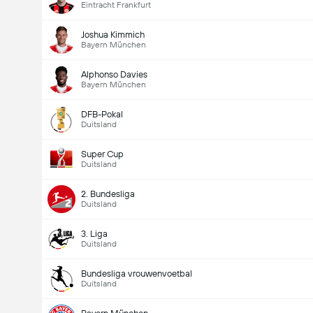
Eintracht Frankfurt
Joshua Kimmich
Bayern München
Alphonso Davies
Bayern München
DFB-Pokal
Duitsland
Super Cup
Duitsland
2. Bundesliga
Duitsland
3. Liga
Doelpunten - Meer dan/minder dan (2.5)
Duitsland
Bundesliga vrouwenvoetbal
Duitsland
Totaal aantal stemmen 1,089