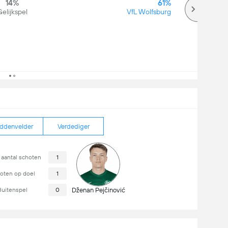
14%
61%
elijkspel
VfL Wolfsburg
ddenvelder
Verdediger
 aantal schoten
1
oten op doel
1
Buitenspel
0
Dženan Pejčinović