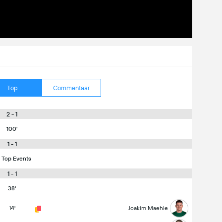
Top
Commentaar
2 - 1
100'
1 - 1
 Top Events
1 - 1
38'
14'
Joakim Maehle