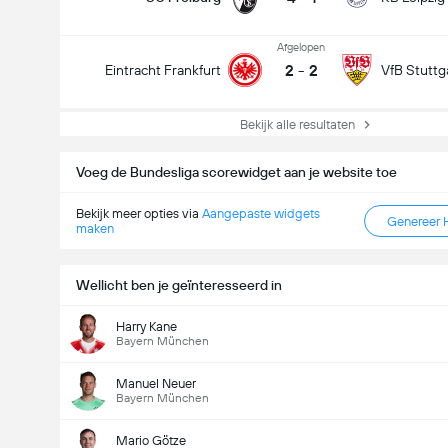
Afgelopen
2
-
2
Eintracht Frankfurt
VfB Stuttg
Bekijk alle resultaten
Voeg de Bundesliga scorewidget aan je website toe
Bekijk meer opties via
Aangepaste widgets
Genereer 
maken
Wellicht ben je geïnteresseerd in
Harry Kane
Bayern München
Manuel Neuer
Bayern München
Mario Götze