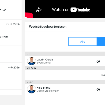
r SV
30-8-2026
Wedstrijdgebeurtenissen
remen
Alle
4
ET
Laurin Curda
Sven Michel
4-9-2026
90 Min.
No
Rust
Filip Bilbija
Calvin Brackelmann