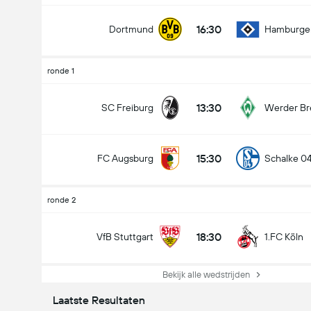
16:30
Dortmund
Hamburge
ronde 1
13:30
SC Freiburg
Werder B
15:30
FC Augsburg
Schalke 0
ronde 2
18:30
VfB Stuttgart
1.FC Köln
Bekijk alle wedstrijden
Laatste Resultaten