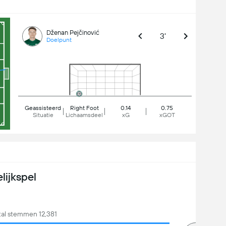
Dženan Pejčinović
3'
Doelpunt
Geassisteerd
Right Foot
0.14
0.75
Situatie
Lichaamsdeel
xG
xGOT
lijkspel
tal stemmen 12,381