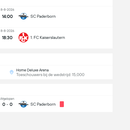
8-8-2026
14:00
SC Paderborn
8-8-2026
18:30
1. FC Kaiserslautern
Home Deluxe Arena
Toeschouwers bij de wedstrijd: 15,000
Afgelopen
0
-
0
SC Paderborn