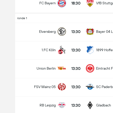
18:30
FC Bayern
VfB Stuttg
ronde 1
13:30
Elversberg
Bayer 04 
13:30
1.FC Köln
1899 Hoff
13:30
Union Berlin
Eintracht 
13:30
FSV Mainz 05
SC Paderb
13:30
RB Leipzig
Gladbach