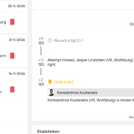
25-5-2026
urg
C
+4'
21-5-2026
Na extra tijd 2-1
120
orn
+3'
Attempt missed. Jesper Lindstrøm (VfL Wolfsburg) r
120
right.
16-5-2026
+2'
Gele kaart
120
m
Konstantinos Koulierakis
Konstantinos Koulierakis (VfL Wolfsburg) is shown th
Alle
Statistieken