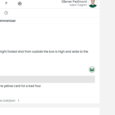
Dženan Pejčinović
3'
Adam Daghim
ommentaar
ight footed shot from outside the box is high and wide to the
e yellow card for a bad foul.
s bekijken