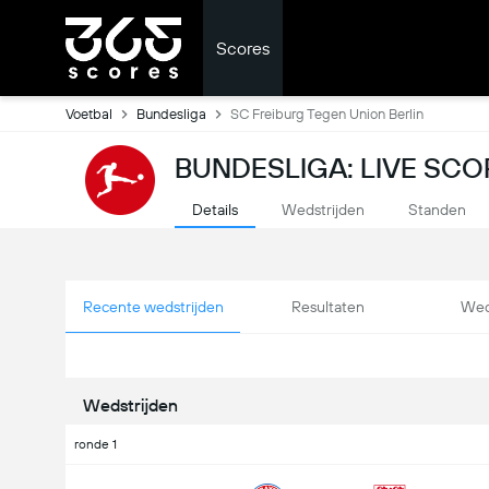
Scores
Voetbal
Bundesliga
SC Freiburg Tegen Union Berlin
BUNDESLIGA: LIVE SCO
Details
Wedstrijden
Standen
Recente wedstrijden
Resultaten
Wed
Wedstrijden
ronde 1