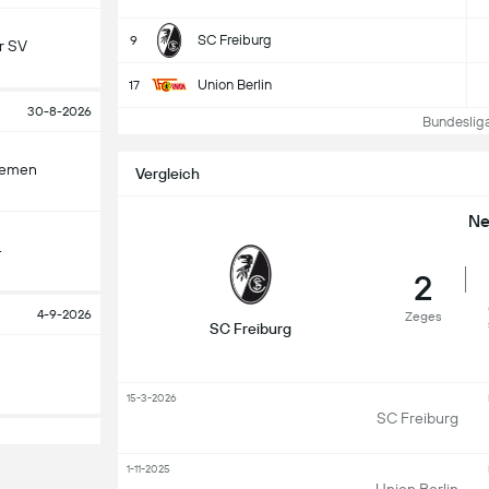
SC Freiburg
9
r SV
Union Berlin
17
30-8-2026
Bundesliga 
remen
Vergleich
Ne
4
2
4-9-2026
Zeges
SC Freiburg
15-3-2026
SC Freiburg
1-11-2025