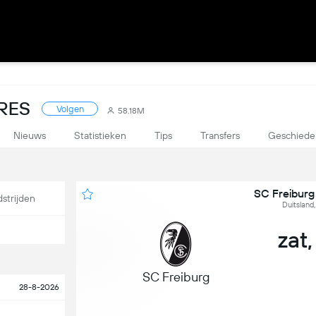
RES
Volgen
58.18M
Nieuws
Statistieken
Tips
Transfers
Geschiede
SC Freiburg
strijden
Duitsland,
zat,
SC Freiburg
28-8-2026