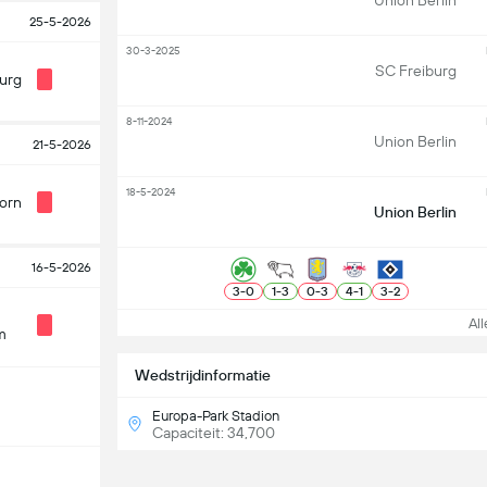
Union Berlin
25-5-2026
30-3-2025
SC Freiburg
urg
8-11-2024
Union Berlin
21-5-2026
18-5-2024
orn
Union Berlin
16-5-2026
3
-
0
1
-
3
0
-
3
4
-
1
3
-
2
Alle
m
Wedstrijdinformatie
Europa-Park Stadion
Capaciteit: 34,700