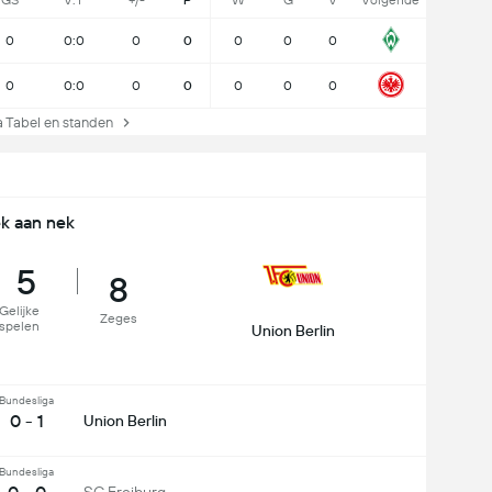
GS
V:T
+/-
P
W
G
V
Volgende
0
0:0
0
0
0
0
0
0
0:0
0
0
0
0
0
Tabel en standen
k aan nek
5
8
Gelijke
Zeges
spelen
Union Berlin
Bundesliga
0 - 1
Union Berlin
Bundesliga