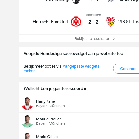
Afgelopen
2
-
2
Eintracht Frankfurt
VfB Stuttg
Bekijk alle resultaten
Voeg de Bundesliga scorewidget aan je website toe
Bekijk meer opties via
Aangepaste widgets
Genereer 
maken
Wellicht ben je geïnteresseerd in
Harry Kane
Bayern München
Manuel Neuer
Bayern München
Mario Götze