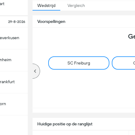
art
Wedstrijd
Vergleich
Voorspellingen
29-8-2026
Ge
Leverkusen
enheim
SC Freiburg
G
Frankfurt
orn
Huidige positie op de ranglijst