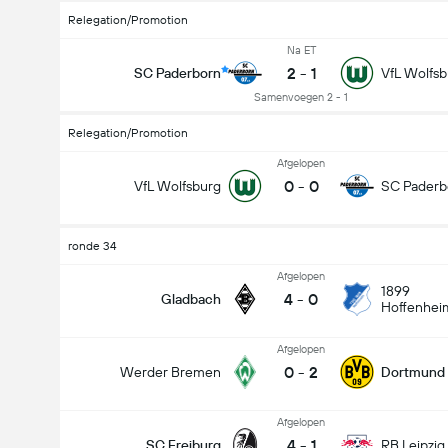
Relegation/Promotion
Na ET
2
-
1
SC Paderborn
VfL Wolfsb
Samenvoegen 2 - 1
Relegation/Promotion
Afgelopen
0
-
0
VfL Wolfsburg
SC Paderb
ronde 34
Afgelopen
1899
4
-
0
Gladbach
Hoffenhei
Afgelopen
0
-
2
Werder Bremen
Dortmund
Afgelopen
4
-
1
SC Freiburg
RB Leipzig