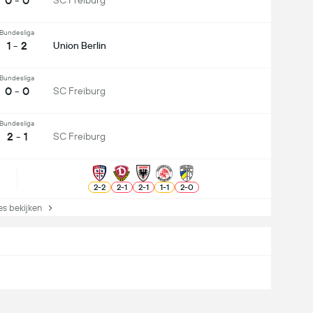
0 - 0
SC Freiburg
Bundesliga
1 - 2
Union Berlin
Bundesliga
0 - 0
SC Freiburg
Bundesliga
2 - 1
SC Freiburg
2
-
2
2
-
1
2
-
1
1
-
1
2
-
0
s bekijken