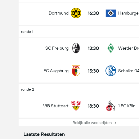
16:30
Dortmund
Hamburge
ronde 1
13:30
SC Freiburg
Werder B
15:30
FC Augsburg
Schalke 0
ronde 2
18:30
VfB Stuttgart
1.FC Köln
Bekijk alle wedstrijden
Laatste Resultaten