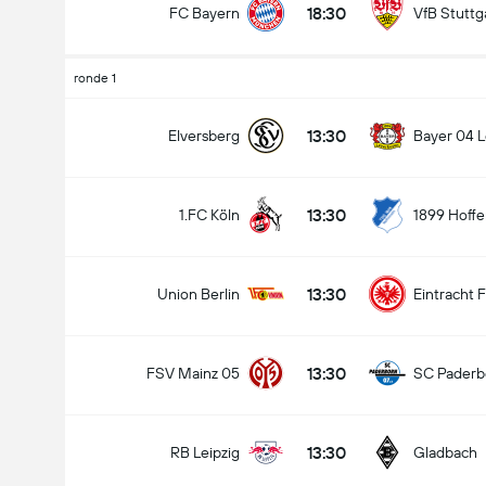
18:30
FC Bayern
VfB Stuttg
ronde 1
Doelpunten - Meer dan/minder dan (2.5)
13:30
Elversberg
Bayer 04 
13:30
1.FC Köln
1899 Hoff
Minder dan
Meer dan
13:30
Union Berlin
Eintracht 
13:30
FSV Mainz 05
SC Paderb
13:30
RB Leipzig
Gladbach