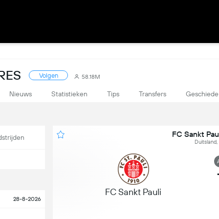
RES
Volgen
58.18M
Nieuws
Statistieken
Tips
Transfers
Geschiede
FC Sankt Pau
strijden
Duitsland,
FC Sankt Pauli
28-8-2026