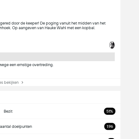
) gered door de keeper! De poging vanuit het midden van het
enhoek. Op aangeven van Hauke Wahl met een kopbal.
nwege een ernstige overtreding.
s bekijken
Bezit
51%
aantal doelpunten
1.96