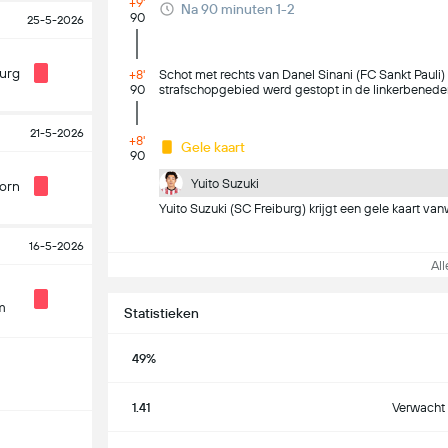
+9'
Na 90 minuten 1-2
90
25-5-2026
urg
+8'
Schot met rechts van Danel Sinani (FC Sankt Pauli
90
strafschopgebied werd gestopt in de linkerbened
21-5-2026
+8'
Gele kaart
90
Yuito Suzuki
orn
Yuito Suzuki (SC Freiburg) krijgt een gele kaart va
16-5-2026
Alle
m
Statistieken
49%
1.41
Verwacht 