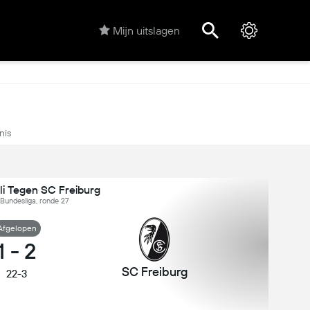
Mijn uitslagen
nis
li Tegen SC Freiburg
 Bundesliga, ronde 27
Afgelopen
1
-
2
SC Freiburg
22-3