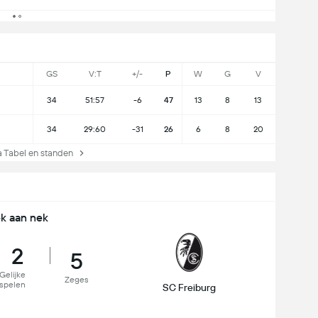
GS
V:T
+/-
P
W
G
V
34
51:57
-6
47
13
8
13
34
29:60
-31
26
6
8
20
Tabel en standen
k aan nek
2
5
Gelijke
Zeges
spelen
SC Freiburg