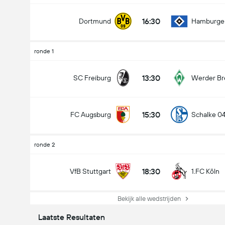
16:30
Dortmund
Hamburge
ronde 1
13:30
SC Freiburg
Werder B
15:30
FC Augsburg
Schalke 0
ronde 2
18:30
VfB Stuttgart
1.FC Köln
Bekijk alle wedstrijden
Laatste Resultaten