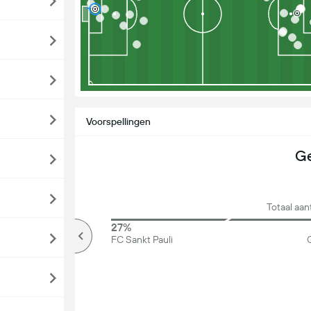
Voorspellingen
Ge
Totaal aa
74%
27%
Meer dan
FC Sankt Pauli
G