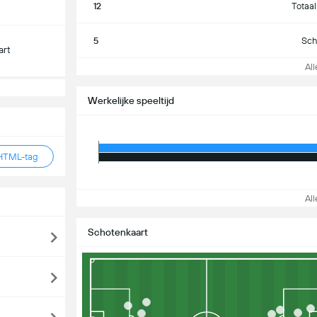
12
Totaal
5
Sch
art
Alle
Werkelijke speeltijd
HTML-tag
Alle
Schotenkaart