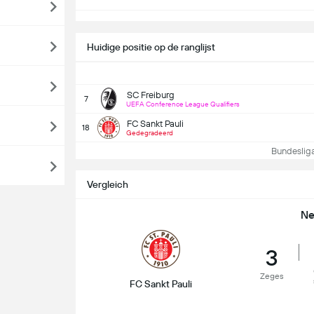
Huidige positie op de ranglijst
SC Freiburg
7
UEFA Conference League Qualifiers
FC Sankt Pauli
18
Gedegradeerd
Bundesliga 
Vergleich
Ne
3
Zeges
FC Sankt Pauli