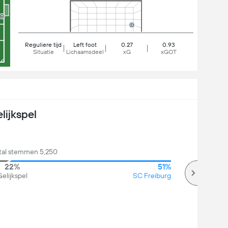
Reguliere tijd
Left foot
0.27
0.93
Situatie
Lichaamsdeel
xG
xGOT
lijkspel
ntal stemmen 5,250
22%
51%
elijkspel
SC Freiburg