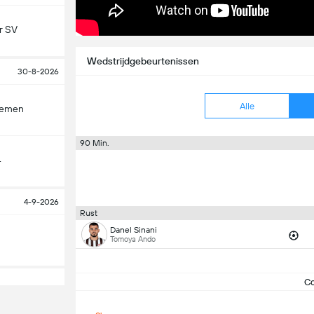
r SV
Wedstrijdgebeurtenissen
30-8-2026
Alle
remen
90 Min.
4
4-9-2026
Rust
Danel Sinani
Tomoya Ando
C