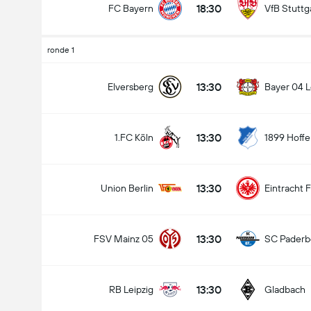
18:30
FC Bayern
VfB Stuttg
ronde 1
13:30
Elversberg
Bayer 04 
13:30
1.FC Köln
1899 Hoff
13:30
Union Berlin
Eintracht 
13:30
FSV Mainz 05
SC Paderb
13:30
RB Leipzig
Gladbach