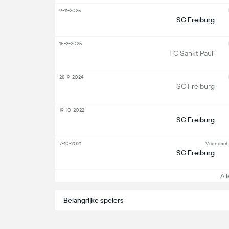
9-11-2025
SC Freiburg
15-2-2025
FC Sankt Pauli
28-9-2024
SC Freiburg
19-10-2022
SC Freiburg
7-10-2021
Vriendsch
SC Freiburg
Alle
Belangrijke spelers
Aanvaller
Mi