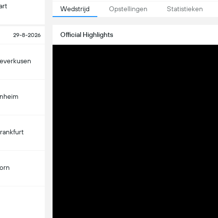
art
Wedstrijd
Opstellingen
Statistieken
Official Highlights
29-8-2026
Leverkusen
enheim
Frankfurt
orn