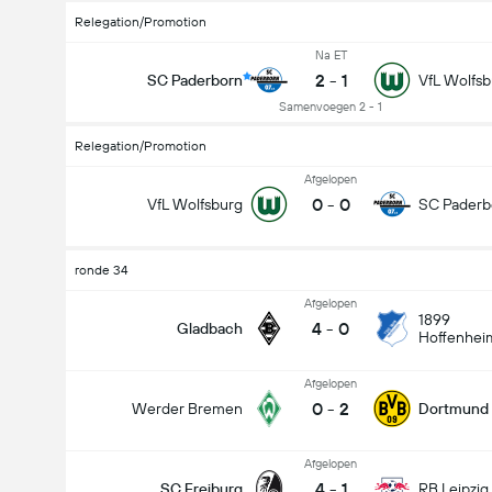
Relegation/Promotion
Na ET
2
-
1
SC Paderborn
VfL Wolfsb
Samenvoegen 2 - 1
Relegation/Promotion
Afgelopen
0
-
0
VfL Wolfsburg
SC Paderb
ronde 34
Afgelopen
1899
4
-
0
Gladbach
Hoffenhei
Afgelopen
0
-
2
Werder Bremen
Dortmund
Afgelopen
4
-
1
SC Freiburg
RB Leipzig