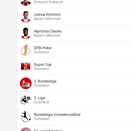
Eintracht Frankfurt
Joshua Kimmich
Bayern München
Alphonso Davies
Bayern München
DFB-Pokal
Duitsland
Doelpunten - Meer dan/minder dan (2.5)
Super Cup
Duitsland
2. Bundesliga
Duitsland
3. Liga
Duitsland
Bundesliga vrouwenvoetbal
Duitsland