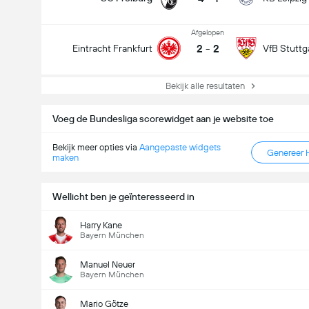
Afgelopen
2
-
2
Eintracht Frankfurt
VfB Stuttg
Bekijk alle resultaten
Voeg de Bundesliga scorewidget aan je website toe
Bekijk meer opties via
Aangepaste widgets
Genereer 
maken
Wellicht ben je geïnteresseerd in
Harry Kane
Bayern München
Manuel Neuer
Bayern München
Mario Götze