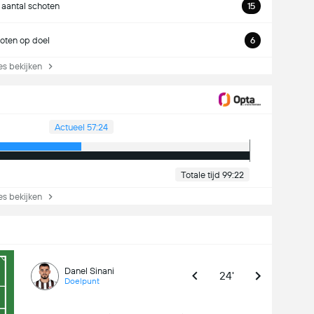
 aantal schoten
15
oten op doel
6
s bekijken
Actueel 57:24
Totale tijd 99:22
s bekijken
Danel Sinani
24'
Doelpunt