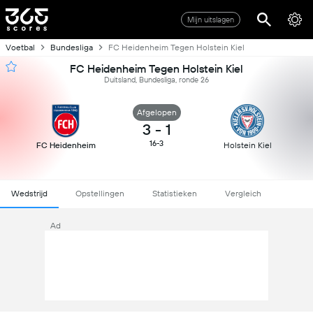
Mijn uitslagen
Voetbal
Bundesliga
FC Heidenheim Tegen Holstein Kiel
FC Heidenheim Tegen Holstein Kiel
Duitsland, Bundesliga, ronde 26
Afgelopen
3
-
1
16-3
FC Heidenheim
Holstein Kiel
Wedstrijd
Opstellingen
Statistieken
Vergleich
Ad