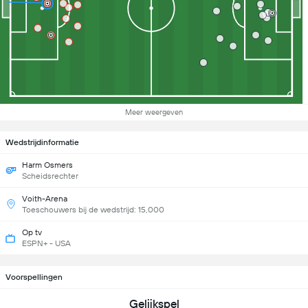
Meer weergeven
Wedstrijdinformatie
Harm Osmers
Scheidsrechter
Voith-Arena
Toeschouwers bij de wedstrijd: 15,000
Op tv
ESPN+ - USA
Voorspellingen
Gelijkspel