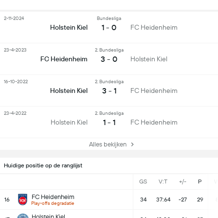
2-11-2024
Bundesliga
1 - 0
Holstein Kiel
FC Heidenheim
23-4-2023
2. Bundesliga
3 - 0
FC Heidenheim
Holstein Kiel
16-10-2022
2. Bundesliga
3 - 1
Holstein Kiel
FC Heidenheim
23-4-2022
2. Bundesliga
1 - 1
Holstein Kiel
FC Heidenheim
Alles bekijken
Huidige positie op de ranglijst
GS
V:T
+/-
P
FC Heidenheim
16
34
37:64
-27
29
Play-offs degradatie
Holstein Kiel