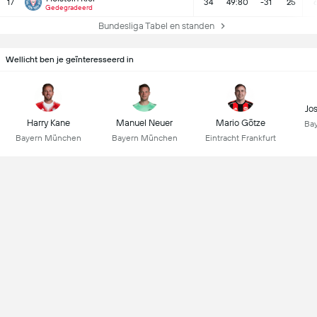
17
34
49:80
-31
25
Gedegradeerd
Bundesliga Tabel en standen
Wellicht ben je geïnteresseerd in
Jo
Harry Kane
Manuel Neuer
Mario Götze
Ba
Bayern München
Bayern München
Eintracht Frankfurt