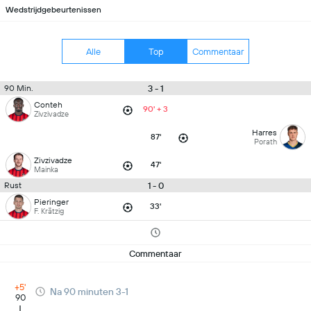
Wedstrijdgebeurtenissen
Alle
Top
Commentaar
3 - 1
90 Min.
Conteh
90' + 3
Zivzivadze
Harres
87'
Porath
Zivzivadze
47'
Mainka
1 - 0
Rust
Pieringer
33'
F. Krätzig
Commentaar
+5'
Na 90 minuten 3-1
90