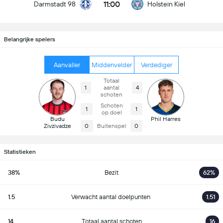
11:00
Darmstadt 98
Holstein Kiel
Belangrijke spelers
Aanvaller
Middenvelder
Verdediger
Totaal
1
aantal
4
schoten
Schoten
1
1
op doel
Budu
Phil Harres
Zivzivadze
0
Buitenspel
0
Statistieken
38%
Bezit
62%
1.5
Verwacht aantal doelpunten
1.51
14
Totaal aantal schoten
16