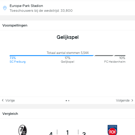
Europa-Park Stadion
Toeschouwers bij de wedstrijd: 33,800
Voorspellingen
Gelijkspel
Totaal aantal stemmen 5,544
73%
17%
10%
SC Freiburg
Gelijkspel
FC Heidenheim
Vorige
Volgende
Vergleich
1
4
3