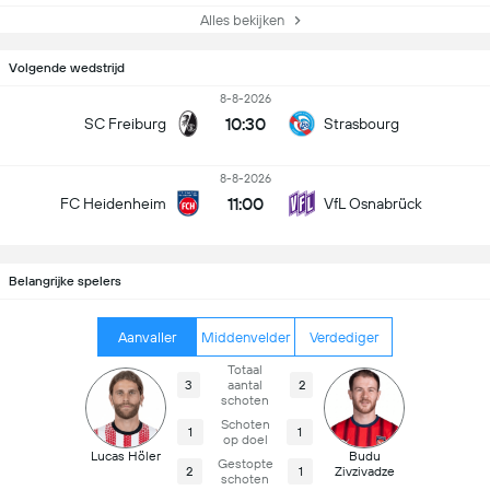
Alles bekijken
Volgende wedstrijd
8-8-2026
10:30
SC Freiburg
Strasbourg
8-8-2026
11:00
FC Heidenheim
VfL Osnabrück
Belangrijke spelers
Aanvaller
Middenvelder
Verdediger
Totaal
3
aantal
2
schoten
Schoten
1
1
op doel
Lucas Höler
Budu
Gestopte
2
1
Zivzivadze
schoten