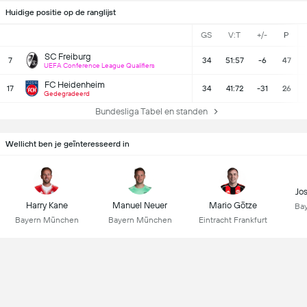
Huidige positie op de ranglijst
GS
V:T
+/-
P
SC Freiburg
7
34
51:57
-6
47
UEFA Conference League Qualifiers
FC Heidenheim
17
34
41:72
-31
26
Gedegradeerd
Bundesliga Tabel en standen
Wellicht ben je geïnteresseerd in
Jo
Harry Kane
Manuel Neuer
Mario Götze
Ba
Bayern München
Bayern München
Eintracht Frankfurt