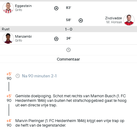
Eggestein
83'
Grifo
Zivzivadze
58'
M. Honsak
1 - 0
Rust
Manzambi
24'
Grifo
Commentaar
+5'
Na 90 minuten 2-1
90
+5'
Gemiste doelpoging. Schot met rechts van Marnon Busch (1. FC
90
Heidenheim 1846) van buiten het strafschopgebied gaat te hoog
uit een directe vrije trap.
+4'
Marvin Pieringer (1. FC Heidenheim 1846) krijgt een vrije trap op
90
de helft van de tegenstander.