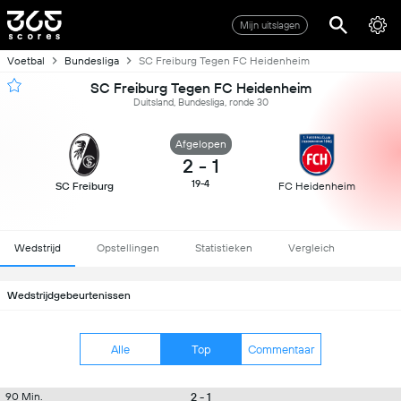
Mijn uitslagen
Voetbal
Bundesliga
SC Freiburg Tegen FC Heidenheim
SC Freiburg Tegen FC Heidenheim
Duitsland, Bundesliga, ronde 30
Afgelopen
2
-
1
19-4
SC Freiburg
FC Heidenheim
Wedstrijd
Opstellingen
Statistieken
Vergleich
Wedstrijdgebeurtenissen
Alle
Top
Commentaar
2 - 1
90 Min.