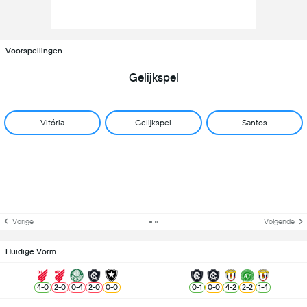
Voorspellingen
Gelijkspel
Vitória
Gelijkspel
Santos
Vorige
Volgende
Huidige Vorm
4
-
0
2
-
0
0
-
4
2
-
0
0
-
0
0
-
1
0
-
0
4
-
2
2
-
2
1
-
4