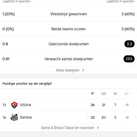
Laatste 5 spellen
Laatste 5 spellen
1 (20%)
Wedstrijd gewonnen
3 (60%)
0 (0%)
Beide teams scoren
3 (60%)
0.8
Gescoorde doelpunten
2.2
0.81
Verwacht aantal doelpunten
1.93
Alles bekijken
Huidige positie op de ranglijst
P
GS
W
+/-
Vitória
13
26
21
7
-9
Santos
16
22
20
5
-4
2
Serie A Brasil Tabel en standen