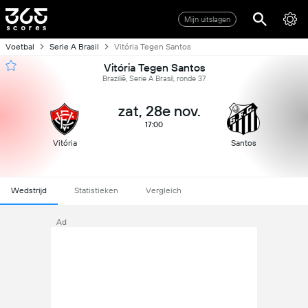
Mijn uitslagen
Voetbal
Serie A Brasil
Vitória Tegen Santos
Vitória Tegen Santos
Brazilië, Serie A Brasil, ronde 37
zat, 28e nov.
17:00
Vitória
Santos
Wedstrijd
Statistieken
Vergleich
Ad