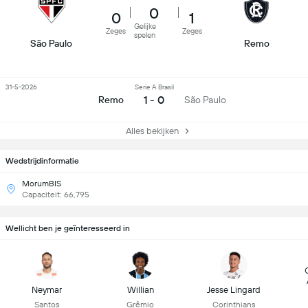
0
0
1
Gelijke
Zeges
Zeges
spelen
São Paulo
Remo
31-5-2026
Serie A Brasil
1 - 0
Remo
São Paulo
Alles bekijken
Wedstrijdinformatie
MorumBIS
Capaciteit: 66,795
Wellicht ben je geïnteresseerd in
Neymar
Willian
Jesse Lingard
Santos
Grêmio
Corinthians