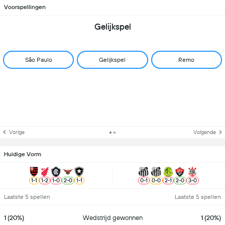
Voorspellingen
Gelijkspel
São Paulo
Gelijkspel
Remo
Vorige
Volgende
Huidige Vorm
1
-
1
1
-
2
1
-
0
2
-
0
1
-
1
0
-
1
0
-
0
2
-
1
2
-
0
3
-
0
Laatste 5 spellen
Laatste 5 spellen
1 (20%)
Wedstrijd gewonnen
1 (20%)