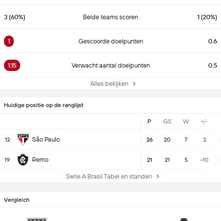
3 (60%)
Beide teams scoren
1 (20%)
1
Gescoorde doelpunten
0.6
1.15
Verwacht aantal doelpunten
0.5
Alles bekijken
Huidige positie op de ranglijst
P
GS
W
+/-
São Paulo
12
26
20
7
2
2
Remo
19
21
21
5
-10
2
Serie A Brasil Tabel en standen
Vergleich