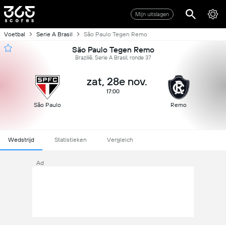
Mijn uitslagen
Voetbal
Serie A Brasil
São Paulo Tegen Remo
São Paulo Tegen Remo
Brazilië, Serie A Brasil, ronde 37
zat, 28e nov.
17:00
São Paulo
Remo
Wedstrijd
Statistieken
Vergleich
Ad