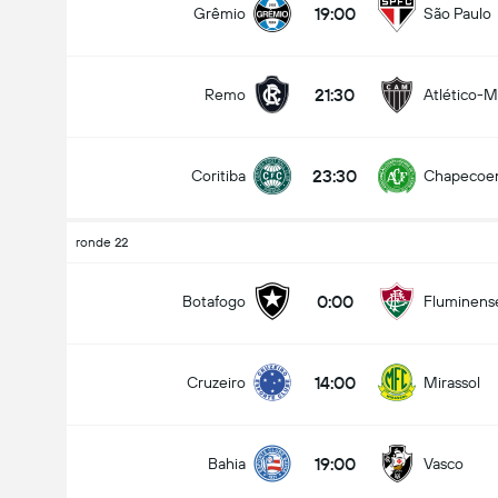
19:00
Grêmio
São Paulo
21:30
Remo
Atlético-
Doelpunten - Meer dan/minder dan (2.5)
23:30
Coritiba
Chapecoe
Minder dan
Meer dan
ronde 22
0:00
Botafogo
Fluminens
14:00
Cruzeiro
Mirassol
19:00
Bahia
Vasco