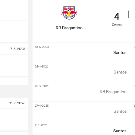
4
Zeges
RB Bragantino
10-5-2026
S
17-8-2026
Santos
25-1-2026
Santos
28-9-2025
S
RB Bragantino
31-7-2026
27-4-2025
S
Santos
2-3-2025
Santos