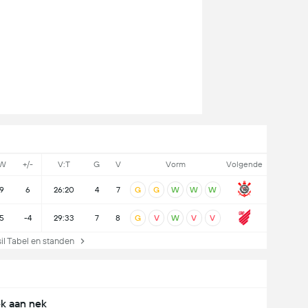
W
+/-
V:T
G
V
Vorm
Volgende
9
6
26:20
4
7
G
G
W
W
W
5
-4
29:33
7
8
G
V
W
V
V
l Tabel en standen
k aan nek