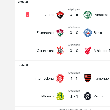
ronde 21
Afgelopen
0
-
4
Vitória
Palmeiras
2
Afgelopen
0
-
0
Fluminense
Bahia
Afgelopen
0
-
0
Corinthians
Athletico-
ronde 21
Afgelopen
1
-
1
Internacional
Flamengo
Afgelopen
2
-
1
Mirassol
Remo
Bekijk alle resultaten