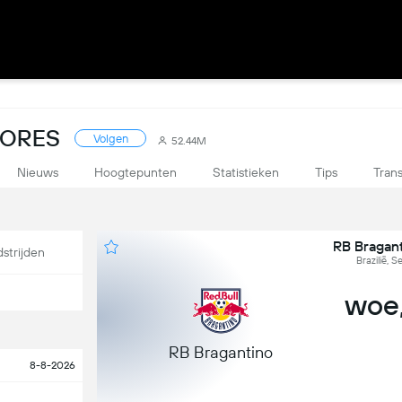
SCORES
Volgen
52.44M
Nieuws
Hoogtepunten
Statistieken
Tips
Trans
RB Bragan
strijden
Brazilië, S
woe,
RB Bragantino
8-8-2026