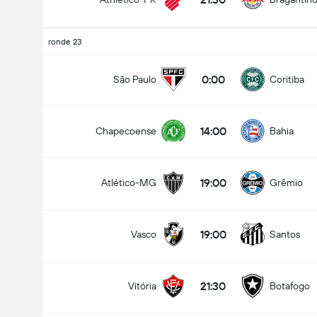
ronde 23
0:00
São Paulo
Coritiba
14:00
Chapecoense
Bahia
19:00
Atlético-MG
Grêmio
19:00
Vasco
Santos
21:30
Vitória
Botafogo