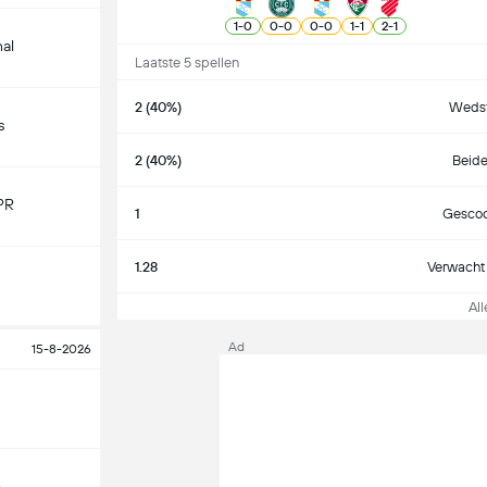
1
-
0
0
-
0
0
-
0
1
-
1
2
-
1
nal
Laatste 5 spellen
2 (40%)
Wedst
s
2 (40%)
Beide
PR
1
Gescoo
1.28
Verwacht 
Alle
Ad
15-8-2026
o