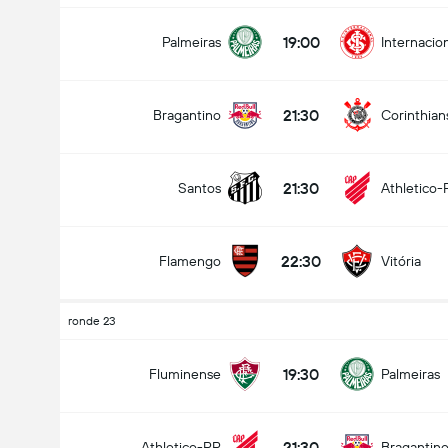
19:00
Palmeiras
Internacio
21:30
Bragantino
Corinthian
21:30
Santos
Athletico-
22:30
Flamengo
Vitória
ronde 23
19:30
Fluminense
Palmeiras
21:30
Athletico-PR
Bragantin