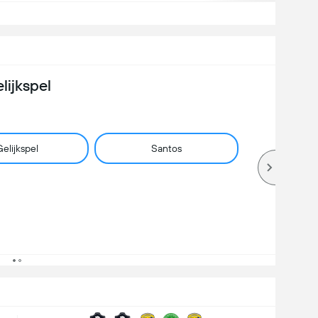
lijkspel
elijkspel
Santos