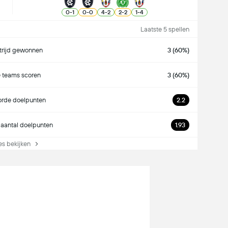
0
-
1
0
-
0
4
-
2
2
-
2
1
-
4
Laatste 5 spellen
rijd gewonnen
3 (60%)
 teams scoren
3 (60%)
rde doelpunten
2.2
aantal doelpunten
1.93
s bekijken