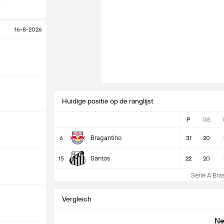
16-8-2026
Huidige positie op de ranglijst
P
GS
Bragantino
6
31
20
Santos
15
22
20
Serie A Brasi
Vergleich
Ne