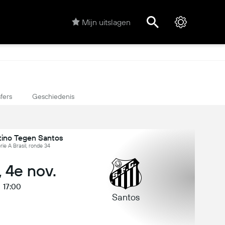
Mijn uitslagen
fers
Geschiedenis
tino Tegen Santos
erie A Brasil, ronde 34
 4e nov.
17:00
Santos