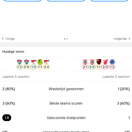
Vorige
Volgende
Huidige Vorm
1
-
3
0
-
0
1
-
0
1
-
1
2
-
2
2
-
1
2
-
0
1
-
1
2
-
0
1
-
2
Laatste 5 spellen
Laatste 5 spellen
2 (40%)
Wedstrijd gewonnen
1 (20%)
3 (60%)
Beide teams scoren
3 (60%)
1.4
Gescoorde doelpunten
1