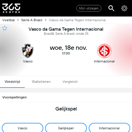
Mijn uitslagen
Voetbal
Serie A Brasil
Vasco da Gama Tegen Internacional
Vasco da Gama Tegen Internacional
Brazilië, Serie A Brasil, ronde 35
woe, 18e nov.
17:00
Vasco
Internacional
Wedstrijd
Statistieken
Vergleich
Voorspellingen
Gelijkspel
Vasco
Gelijkspel
Internacional