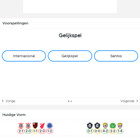
Voorspellingen
Gelijkspel
Internacional
Gelijkspel
Santos
Vorige
Volgende
Huidige Vorm
2
-
1
2
-
0
1
-
1
2
-
0
1
-
2
0
-
1
0
-
0
4
-
2
2
-
2
1
-
4