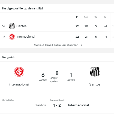
Huidige positie op de ranglijst
P
GS
W
+/-
Santos
16
22
20
5
-4
2
Internacional
17
22
21
5
-4
2
Serie A Brasil Tabel en standen
Vergleich
8
6
1
Gelijke
Zeges
Zeges
spelen
Internacional
Santos
19-3-2026
Serie A Brasil
1 - 2
Santos
Internacional