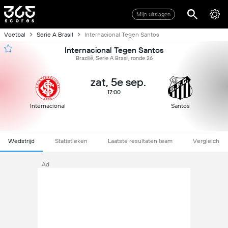
Mijn uitslagen
Voetbal
Serie A Brasil
Internacional Tegen Santos
Internacional Tegen Santos
Brazilië, Serie A Brasil, ronde 26
zat, 5e sep.
17:00
Internacional
Santos
Wedstrijd
Statistieken
Laatste resultaten team
Vergleich
Ad