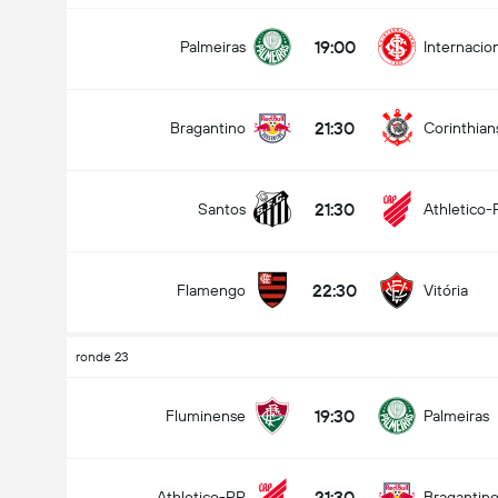
19:00
Palmeiras
Internacio
21:30
Bragantino
Corinthian
21:30
Santos
Athletico-
22:30
Flamengo
Vitória
ronde 23
19:30
Fluminense
Palmeiras
21:30
Athletico-PR
Bragantin