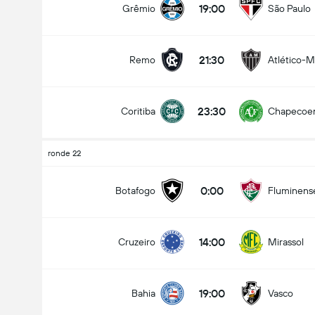
19:00
Grêmio
São Paulo
21:30
Remo
Atlético-
Doelpunten - Meer dan/minder dan (2.5)
23:30
Coritiba
Chapecoe
Minder dan
Meer dan
ronde 22
0:00
Botafogo
Fluminens
14:00
Cruzeiro
Mirassol
19:00
Bahia
Vasco