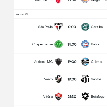
ronde 23
0:00
São Paulo
Coritiba
14:00
Chapecoense
Bahia
19:00
Atlético-MG
Grêmio
19:00
Vasco
Santos
21:30
Vitória
Botafogo