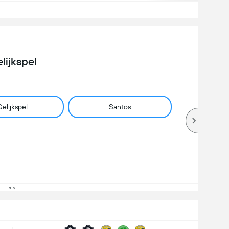
lijkspel
elijkspel
Santos