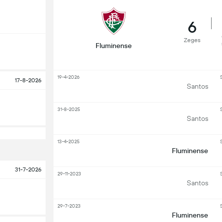
6
Zeges
Fluminense
19-4-2026
S
17-8-2026
Santos
31-8-2025
S
Santos
13-4-2025
S
Fluminense
31-7-2026
29-11-2023
S
Santos
29-7-2023
S
Fluminense