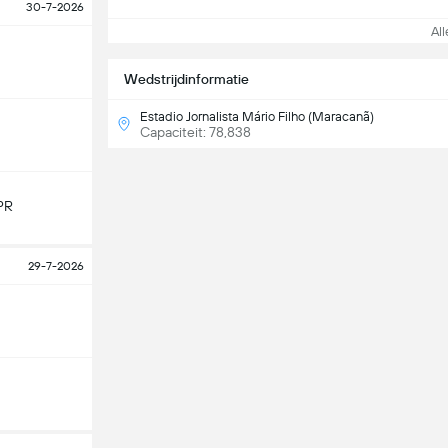
30-7-2026
Alle
Wedstrijdinformatie
Estadio Jornalista Mário Filho (Maracanã)
Capaciteit: 78,838
PR
29-7-2026