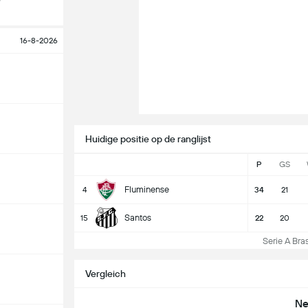
16-8-2026
Huidige positie op de ranglijst
P
GS
Fluminense
4
34
21
Santos
15
22
20
Serie A Brasi
Vergleich
Ne