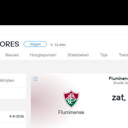
SCORES
Volgen
52.44M
Nieuws
Hoogtepunten
Statistieken
Tips
Trans
Fluminen
strijden
Brazilië, S
zat,
Fluminense
8-8-2026