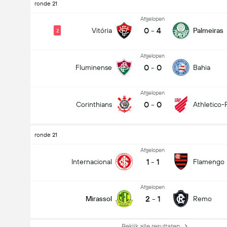
ronde 21
Afgelopen
0
-
4
Vitória
Palmeiras
2
Afgelopen
0
-
0
Fluminense
Bahia
Afgelopen
0
-
0
Corinthians
Athletico-
ronde 21
Afgelopen
1
-
1
Internacional
Flamengo
Afgelopen
2
-
1
Mirassol
Remo
Bekijk alle resultaten