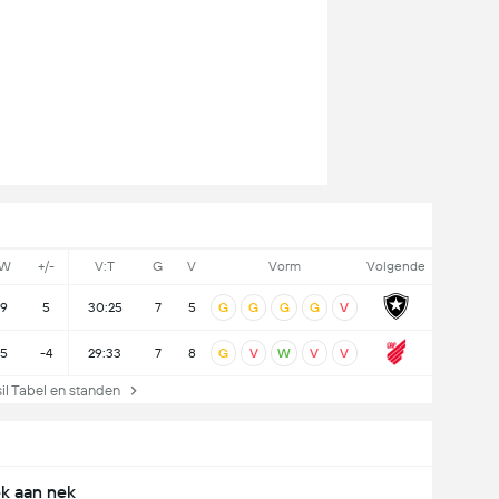
W
+/-
V:T
G
V
Vorm
Volgende
9
5
30:25
7
5
G
G
G
G
V
5
-4
29:33
7
8
G
V
W
V
V
l Tabel en standen
k aan nek