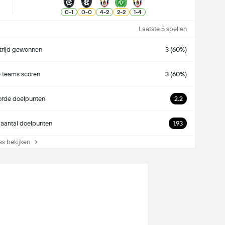
0
-
1
0
-
0
4
-
2
2
-
2
1
-
4
Laatste 5 spellen
rijd gewonnen
3 (60%)
 teams scoren
3 (60%)
rde doelpunten
2.2
aantal doelpunten
1.93
s bekijken