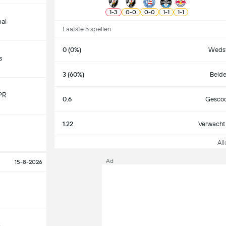
1
-
3
0
-
0
0
-
0
1
-
1
1
-
1
nal
Laatste 5 spellen
0 (0%)
Wedst
s
3 (60%)
Beide
PR
0.6
Gescoo
1.22
Verwacht 
Alle
Ad
15-8-2026
o