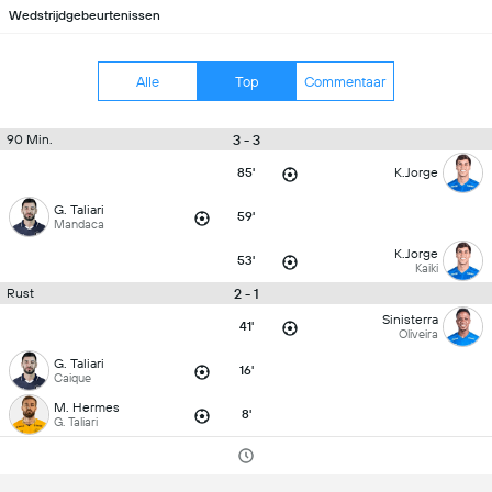
Wedstrijdgebeurtenissen
Alle
Top
Commentaar
3 - 3
90 Min.
85'
K.Jorge
G. Taliari
59'
Mandaca
K.Jorge
53'
Kaiki
2 - 1
Rust
Sinisterra
41'
Oliveira
G. Taliari
16'
Caique
M. Hermes
8'
G. Taliari