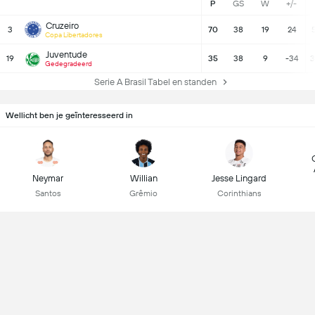
P
GS
W
+/-
Cruzeiro
3
70
38
19
24
Copa Libertadores
Juventude
19
35
38
9
-34
3
Gedegradeerd
Serie A Brasil Tabel en standen
Wellicht ben je geïnteresseerd in
Neymar
Willian
Jesse Lingard
Santos
Grêmio
Corinthians