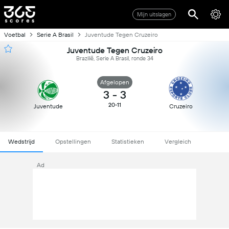
Mijn uitslagen
Voetbal
Serie A Brasil
Juventude Tegen Cruzeiro
Juventude Tegen Cruzeiro
Brazilië, Serie A Brasil, ronde 34
Afgelopen
3
-
3
20-11
Juventude
Cruzeiro
Wedstrijd
Opstellingen
Statistieken
Vergleich
Ad