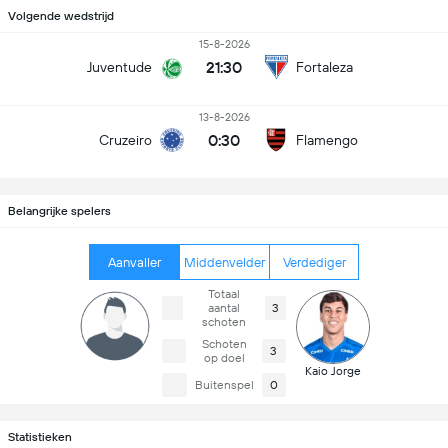
Volgende wedstrijd
15-8-2026
21:30
Juventude
Fortaleza
13-8-2026
0:30
Cruzeiro
Flamengo
Belangrijke spelers
Aanvaller
Middenvelder
Verdediger
Totaal
aantal
3
schoten
Schoten
3
op doel
Kaio Jorge
Buitenspel
0
Statistieken