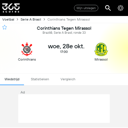
Mijn uitslagen
Voetbal
Serie A Brasil
Corinthians Tegen Mirassol
Corinthians Tegen Mirassol
Brazilië, Serie A Brasil, ronde 33
woe, 28e okt.
17:00
Corinthians
Mirassol
Wedstrijd
Statistieken
Vergleich
Ad