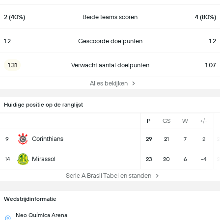
2 (40%)
Beide teams scoren
4 (80%)
1.2
Gescoorde doelpunten
1.2
1.31
Verwacht aantal doelpunten
1.07
Alles bekijken
Huidige positie op de ranglijst
P
GS
W
+/-
Corinthians
9
29
21
7
2
2
Mirassol
14
23
20
6
-4
2
Serie A Brasil Tabel en standen
Wedstrijdinformatie
Neo Química Arena