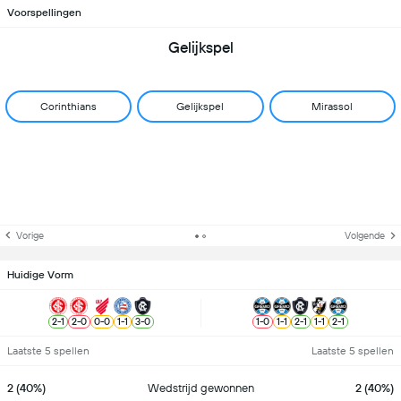
Voorspellingen
Gelijkspel
Corinthians
Gelijkspel
Mirassol
Vorige
Volgende
Huidige Vorm
2
-
1
2
-
0
0
-
0
1
-
1
3
-
0
1
-
0
1
-
1
2
-
1
1
-
1
2
-
1
Laatste 5 spellen
Laatste 5 spellen
2 (40%)
Wedstrijd gewonnen
2 (40%)