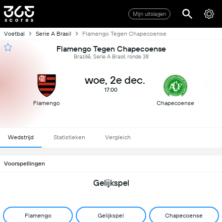
Mijn uitslagen
Voetbal
Serie A Brasil
Flamengo Tegen Chapecoense
Flamengo Tegen Chapecoense
Brazilië, Serie A Brasil, ronde 38
woe, 2e dec.
17:00
Flamengo
Chapecoense
Wedstrijd
Statistieken
Vergleich
Voorspellingen
Gelijkspel
Flamengo
Gelijkspel
Chapecoense