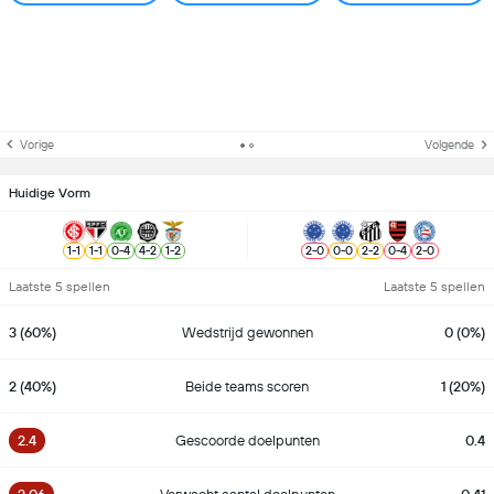
Vorige
Volgende
Huidige Vorm
1
-
1
1
-
1
0
-
4
4
-
2
1
-
2
2
-
0
0
-
0
2
-
2
0
-
4
2
-
0
Laatste 5 spellen
Laatste 5 spellen
3 (60%)
Wedstrijd gewonnen
0 (0%)
2 (40%)
Beide teams scoren
1 (20%)
2.4
Gescoorde doelpunten
0.4