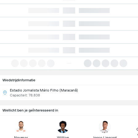
Wedstrijdinformatie
Estadio Jornalista Mário Filho (Maracanã)
Capaciteit: 78,838
Wellicht ben je geïnteresseerd in
Neymar
Willian
Jesse Lingard