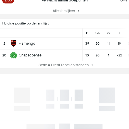
2.06
Verwacht aantal doelpunten
0.41
Alles bekijken
Huidige positie op de ranglijst
P
GS
W
+/-
Flamengo
2
39
20
11
19
3
Chapecoense
20
10
20
1
-22
Serie A Brasil Tabel en standen