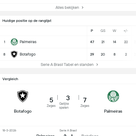
Alles bekijken
Huidige positie op de ranglijst
P
GS
W
+/-
Palmeiras
1
47
21
14
22
3
Botafogo
8
29
20
8
2
3
Serie A Brasil Tabel en standen
Vergleich
3
5
7
Gelijke
Zeges
Zeges
spelen
Botafogo
Palmeiras
18-3-2026
Serie A Brasil