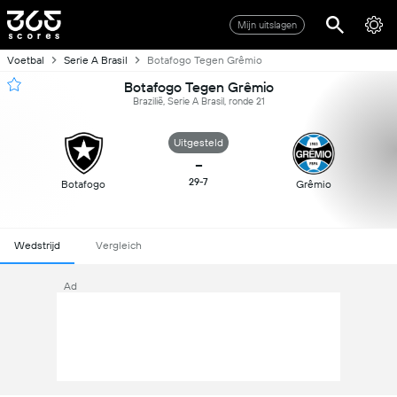
Mijn uitslagen
Voetbal
Serie A Brasil
Botafogo Tegen Grêmio
Botafogo Tegen Grêmio
Brazilië, Serie A Brasil, ronde 21
Uitgesteld
-
29-7
Botafogo
Grêmio
Wedstrijd
Vergleich
Ad