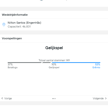
Wedstrijdinformatie
Nilton Santos (Engenhão)
Capaciteit: 46,831
Voorspellingen
Gelijkspel
Totaal aantal stemmen 149
37%
10%
53%
Botafogo
Gelijkspel
Grêmio
Vorige
Volgende