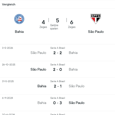
Vergleich
5
4
6
Gelijke
Zeges
Zeges
spelen
Bahia
São Paulo
3-5-2026
Serie A Brasil
2 - 2
São Paulo
Bahia
26-10-2025
Serie A Brasil
2 - 0
São Paulo
Bahia
31-5-2025
Serie A Brasil
2 - 1
Bahia
São Paulo
6-11-2024
Serie A Brasil
0 - 3
Bahia
São Paulo
30-6-2024
Serie A Brasil