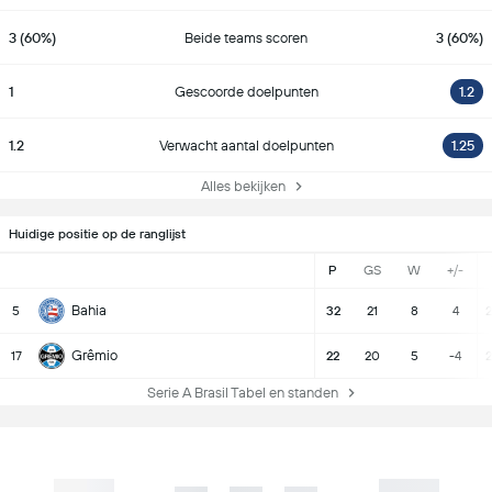
3 (60%)
Beide teams scoren
3 (60%)
1
Gescoorde doelpunten
1.2
1.2
Verwacht aantal doelpunten
1.25
Alles bekijken
Huidige positie op de ranglijst
P
GS
W
+/-
Bahia
5
32
21
8
4
2
Grêmio
17
22
20
5
-4
2
Serie A Brasil Tabel en standen