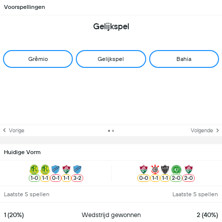
Voorspellingen
Gelijkspel
Grêmio
Gelijkspel
Bahia
Vorige
Volgende
Huidige Vorm
1
-
0
1
-
1
0
-
1
1
-
1
3
-
2
0
-
0
1
-
1
1
-
1
2
-
0
2
-
0
Laatste 5 spellen
Laatste 5 spellen
1 (20%)
Wedstrijd gewonnen
2 (40%)