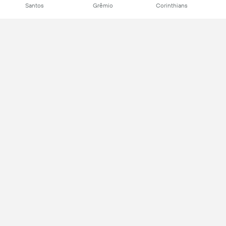
Santos
Grêmio
Corinthians