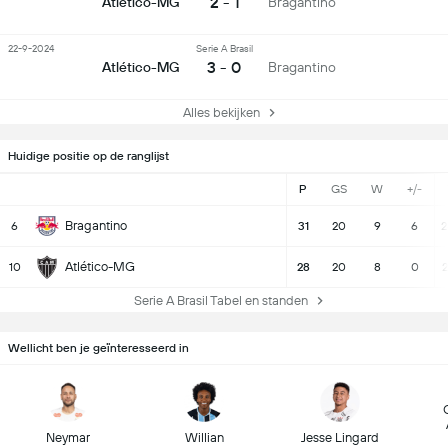
2 - 1
Atlético-MG
Bragantino
22-9-2024
Serie A Brasil
3 - 0
Atlético-MG
Bragantino
Alles bekijken
Huidige positie op de ranglijst
P
GS
W
+/-
Bragantino
6
31
20
9
6
2
Atlético-MG
10
28
20
8
0
2
Serie A Brasil Tabel en standen
Wellicht ben je geïnteresseerd in
Neymar
Willian
Jesse Lingard