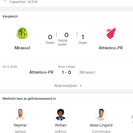
Capaciteit: 14,534
Vergleich
0
0
1
Gelijke
Zeges
Zeges
spelen
Mirassol
Athletico-PR
30-5-2026
Serie A Brasil
1 - 0
Athletico-PR
Mirassol
Alles bekijken
Wellicht ben je geïnteresseerd in
Neymar
Willian
Jesse Lingard
Santos
Grêmio
Corinthians