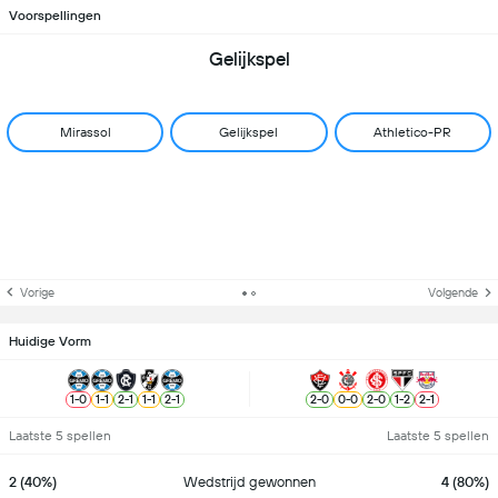
Voorspellingen
Gelijkspel
Mirassol
Gelijkspel
Athletico-PR
Vorige
Volgende
Huidige Vorm
1
-
0
1
-
1
2
-
1
1
-
1
2
-
1
2
-
0
0
-
0
2
-
0
1
-
2
2
-
1
Laatste 5 spellen
Laatste 5 spellen
2 (40%)
Wedstrijd gewonnen
4 (80%)