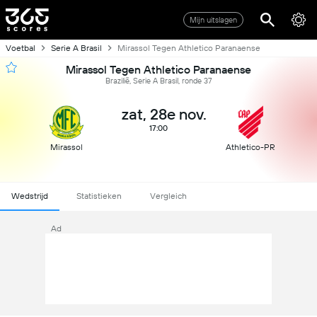
Mijn uitslagen
Voetbal
Serie A Brasil
Mirassol Tegen Athletico Paranaense
Mirassol Tegen Athletico Paranaense
Brazilië, Serie A Brasil, ronde 37
zat, 28e nov.
17:00
Mirassol
Athletico-PR
Wedstrijd
Statistieken
Vergleich
Ad