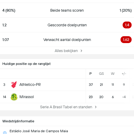
4 (80%)
Beide teams scoren
1 (20%)
1.2
Gescoorde doelpunten
1.4
1.07
Verwacht aantal doelpunten
1.62
Alles bekijken
Huidige positie op de ranglijst
P
GS
W
+/-
Athletico-PR
3
37
21
11
9
2
Mirassol
14
23
20
6
-4
2
Serie A Brasil Tabel en standen
Wedstrijdinformatie
Estádio José Maria de Campos Maia