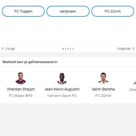
FC Tuggen
Gelijkspel
FC Zürich
Vorige
Volgende
Wellicht ben je geïnteresseerd in
A
Xherdan Shaqiri
Jean-Kevin Augustin
Valon Berisha
Gra
FC Basel 1893
Yverdon-Sport FC
FC Zürich