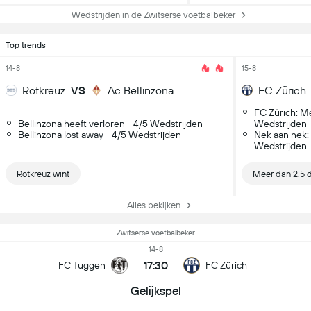
Wedstrijden in de Zwitserse voetbalbeker
Top trends
14-8
15-8
Rotkreuz
VS
Ac Bellinzona
FC Zürich
FC Zürich: M
Bellinzona heeft verloren - 4/5 Wedstrijden
Wedstrijden
Bellinzona lost away - 4/5 Wedstrijden
Nek aan nek:
Wedstrijden
Rotkreuz wint
Meer dan 2.5 
Alles bekijken
Zwitserse voetbalbeker
14-8
17:30
FC Tuggen
FC Zürich
Gelijkspel