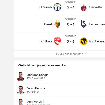
Afgelopen
2
-
1
FC Zürich
Servette
Afgelopen
0
-
1
Basel
Lausanne-
Afgelopen
0
-
6
FC Thun
BSC Young
Bekijk alle resultaten
Wellicht ben je geïnteresseerd in
Xherdan Shaqiri
FC Basel 1893
Valon Berisha
FC Zürich
Amir Abrashi