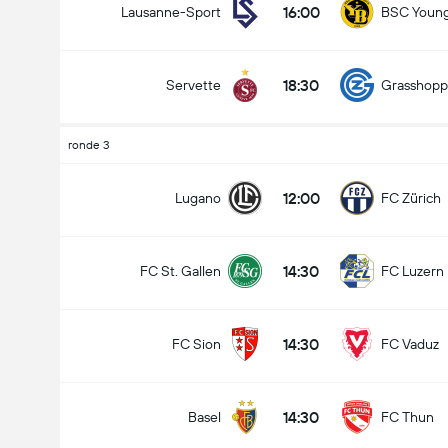
16:00
Lausanne-Sport
BSC Young
18:30
Servette
Grasshopp
ronde 3
12:00
Lugano
FC Zürich
14:30
FC St. Gallen
FC Luzern
14:30
FC Sion
FC Vaduz
14:30
Basel
FC Thun