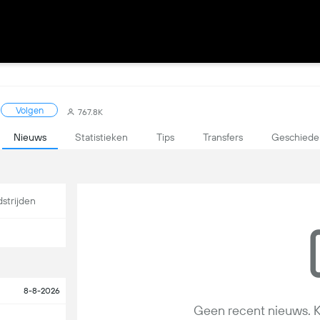
Volgen
767.8K
Nieuws
Statistieken
Tips
Transfers
Geschiede
strijden
8-8-2026
Geen recent nieuws. K