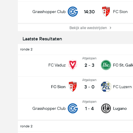
14:30
Grasshopper Club
FC Sion
Bekijk alle wedstrijden
Laatste Resultaten
ronde 2
Afgelopen
2
-
3
FC Vaduz
FC St. Gal
Afgelopen
3
-
0
FC Sion
FC Luzern
Afgelopen
1
-
4
Grasshopper Club
Lugano
ronde 2