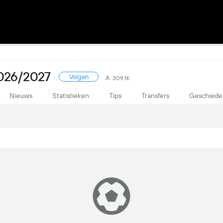
026/2027
Volgen
309.1K
Nieuws
Statistieken
Tips
Transfers
Geschiede