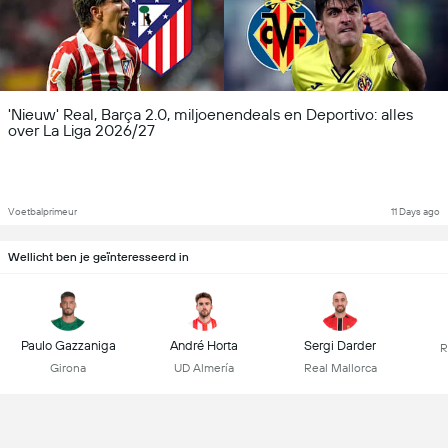
'Nieuw' Real, Barça 2.0, miljoenendeals en Deportivo: alles
over La Liga 2026/27
Voetbalprimeur
11 Days ago
Wellicht ben je geïnteresseerd in
Paulo Gazzaniga
André Horta
Sergi Darder
R
Girona
UD Almería
Real Mallorca