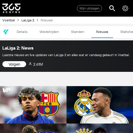
Mijn uitslagen
Voetbal
LaLiga 2
Nieuws
Details
Wedstrijden
Standen
Nieuws
Statisti
LaLiga 2: News
Laatste nieuws en live updates van LaLiga 2 en alles wat er vandaag gebeurt in Voetbal.
Volgen
2.61M